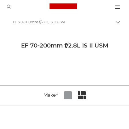
Canon Logo, back to ho
EF 70-200mm f/2.8L IS II USM
Пере
Canon
Об’єктиви для камер Canon
EF 70-200mm f/2.8L IS II USM
Canon EF 70-200mm f/2.8L IS II USM - Об’єктиви — стандартні й для фото
Макет
Set tiled view
Set masonry view