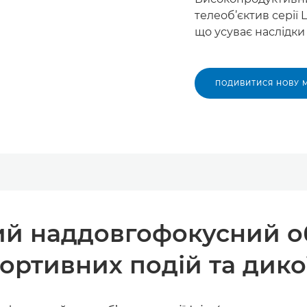
телеоб’єктив серії 
що усуває наслідки
ПОДИВИТИСЯ НОВУ 
 наддовгофокусний об’
ортивних подій та дико