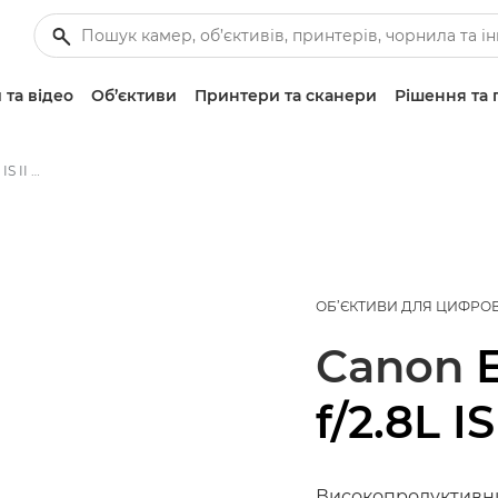
 та відео
Об’єктиви
Принтери та сканери
Рішення та 
Canon EF 400mm f/2.8L IS II USM - Об’єктиви — стандартні й для фото
ОБ’ЄКТИВИ ДЛЯ ЦИФРО
Canon
f/2.8L I
Високопродуктивн