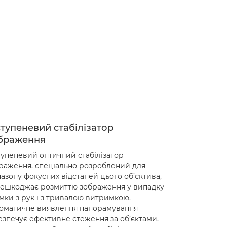
ступеневий стабілізатор
браження
тупеневий оптичний стабілізатор
раження, спеціально розроблений для
пазону фокусних відстаней цього об’єктива,
ешкоджає розмиттю зображення у випадку
мки з рук і з тривалою витримкою.
оматичне виявлення панорамування
езпечує ефективне стеження за об’єктами,