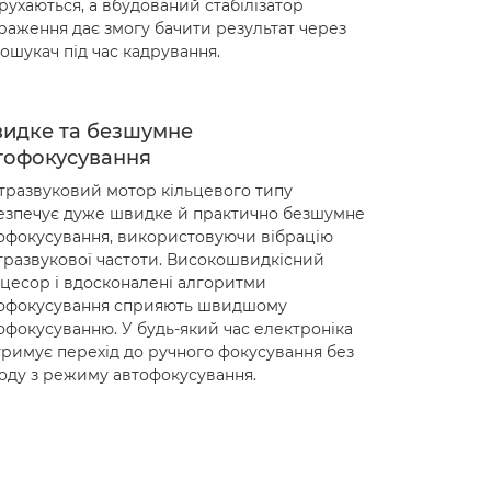
рухаються, а вбудований стабілізатор
раження дає змогу бачити результат через
ошукач під час кадрування.
идке та безшумне
тофокусування
тразвуковий мотор кільцевого типу
езпечує дуже швидке й практично безшумне
офокусування, використовуючи вібрацію
тразвукової частоти. Високошвидкісний
цесор і вдосконалені алгоритми
офокусування сприяють швидшому
офокусуванню. У будь-який час електроніка
тримує перехід до ручного фокусування без
оду з режиму автофокусування.