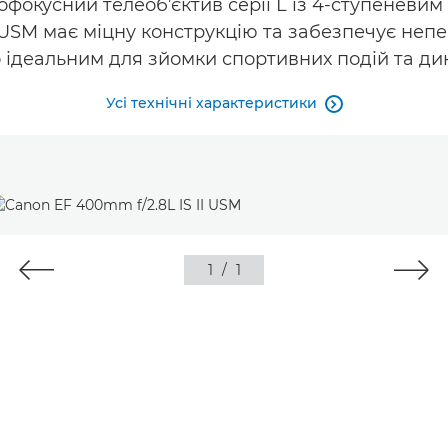
окусний телеоб’єктив серії L із 4-ступеневим
I USM має міцну конструкцію та забезпечує не
 ідеальним для зйомки спортивних подій та ди
Усі технічні характеристики

1
/
1