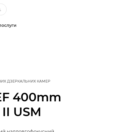
послуги
ВИХ ДЗЕРКАЛЬНИХ КАМЕР
EF 400mm
S II USM
ий наддовгофокусний