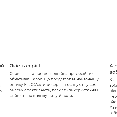
ий
Якість серії L
4-
зо
Серія L — це провідна лінійка професійних
об’єктивів Canon, що представляє найточнішу
4-с
оптику EF. Об’єктиви серії L поєднують у собі
в
зоб
високу ефективність, легкість використання і
ву
діа
стійкість до впливу пилу й води.
пер
зйо
Авт
заб