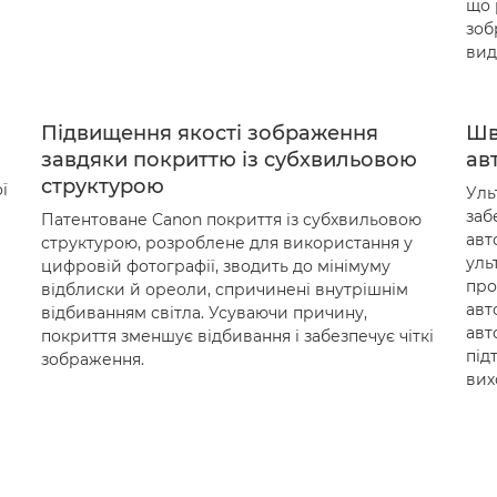
що 
зоб
вид
Підвищення якості зображення
Шв
завдяки покриттю із субхвильовою
ав
структурою
ї
Уль
заб
Патентоване Canon покриття із субхвильовою
авт
структурою, розроблене для використання у
уль
цифровій фотографії, зводить до мінімуму
про
відблиски й ореоли, спричинені внутрішнім
авт
відбиванням світла. Усуваючи причину,
авт
покриття зменшує відбивання і забезпечує чіткі
під
зображення.
вих