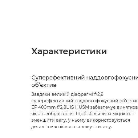
Характеристики
Суперефективний наддовгофокусн
об’єктив
Завдяки великій діафрагмі f/2,8
суперефективний наддовгофокусний об’єкти
EF 400mm f/2.8L IS II USM забезпечує винятко
якість зображення. Щоб збільшити міцність і
зменшити вагу, у ньому використовуються
деталі з магнієвого сплаву і титану.