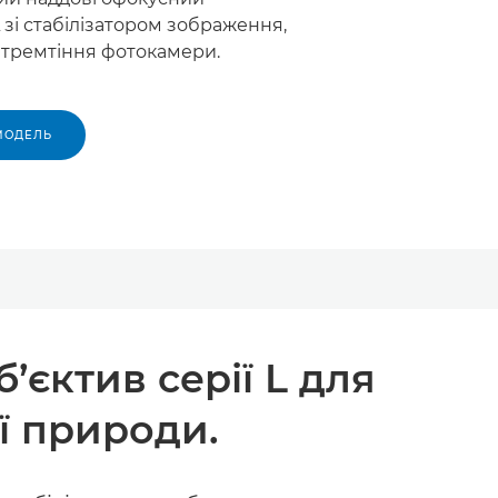
L зі стабілізатором зображення,
 тремтіння фотокамери.
МОДЕЛЬ
єктив серії L для
ї природи.