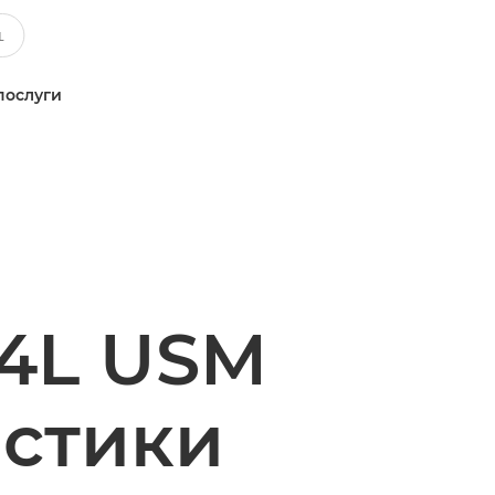
послуги
/4L USM
истики