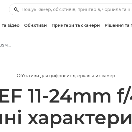
 та відео
Об’єктиви
Принтери та сканери
Рішення та 
Canon EF 11-24mm f/4L USM - Lenses - Camera & Photo lenses
Об’єктиви для цифрових дзеркальних камер
EF 11-24mm f
чні характер