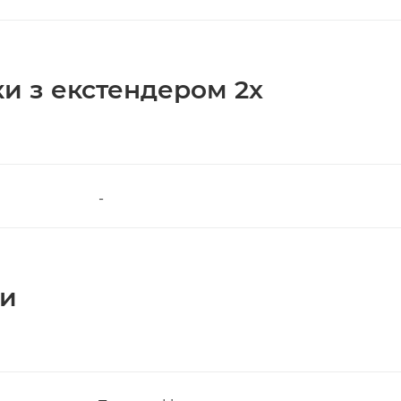
ки з екстендером 2x
-
ки