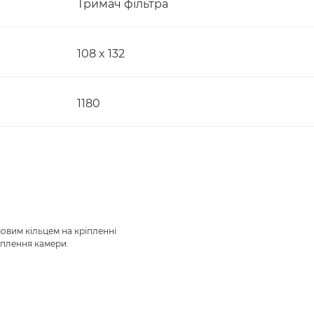
Тримач фільтра
108 x 132
1180
овим кільцем на кріпленні
іплення камери.