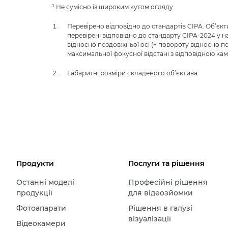
¹ Не сумісно із широким кутом огляду
Перевірено відповідно до стандартів CIPA. Об’єкт
перевірені відповідно до стандарту CIPA-2024 у 
відносно поздовжньої осі (+ повороту відносно попе
максимальної фокусної відстані з відповідною ка
Габаритні розміри складеного об’єктива
Продукти
Послуги та рішення
Останні моделі
Професійні рішення
продукції
для відеозйомки
Фотоапарати
Рішення в галузі
візуалізації
Відеокамери