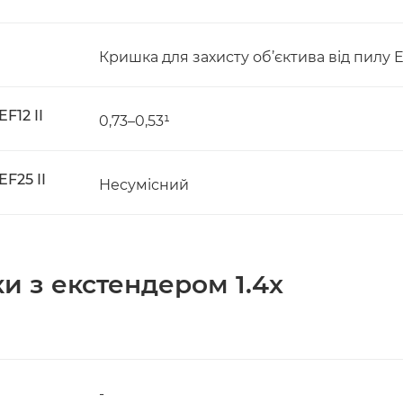
Кришка для захисту об’єктива від пилу 
F12 II
0,73–0,53¹
F25 II
Несумісний
ки з екстендером 1.4x
-