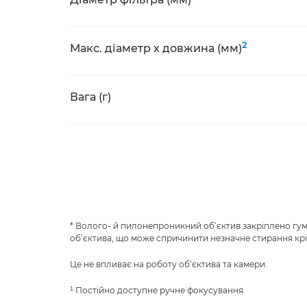
2
Макс. діаметр x довжина (мм)
Вага (г)
* Волого- й пилонепроникний об’єктив закріплено гум
об’єктива, що може спричинити незначне стирання кр
Це не впливає на роботу об’єктива та камери.
¹ Постійно доступне ручне фокусування