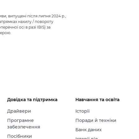
иви, випущені після липня 2024 р.,
напрямках нахилу / повороту
речної осі в разі IBIS) за
мерою.
Довідка та підтримка
Навчання та освіта
Драйвери
Історії
Програмне
Поради й техніки
забезпечення
Банк даних
Посібники