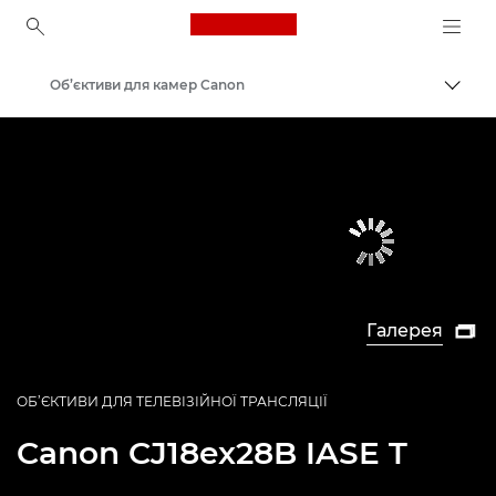
Canon Logo, back to ho
Об’єктиви для камер Canon
Пере
Canon
Галерея

ОБ’ЄКТИВИ ДЛЯ ТЕЛЕВІЗІЙНОЇ ТРАНСЛЯЦІЇ
Canon
CJ18ex28B IASE T