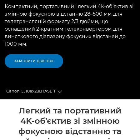
Компактний, портативний і легкий 4K-об’єктив зі
змінною фокусною відстанню 28–500 мм для
телетрансляцій формату 2/3 дюйми, що
оснащений 2-кратним телеконвертером для
виняткового діапазону фокусних відстаней до
1000 мм.
ЗАМОВИТИ ДЗВІНОК
Canon CJ18ex28B IASE T
Toggle breadcrumbs
Огляд
Легкий та портативний
4K-об’єктив зі змінною
Технічні характеристики
фокусною відстанню та