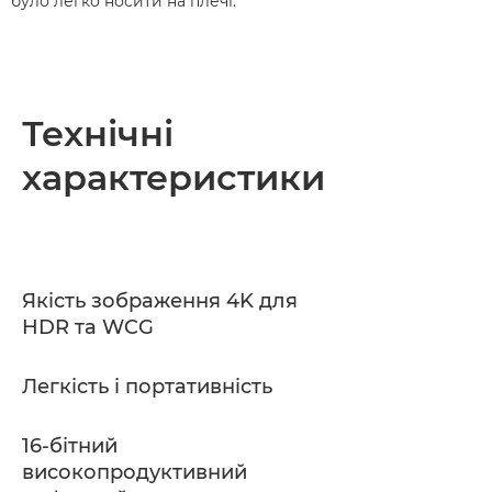
було легко носити на плечі.
Технічні
характеристики
Якість зображення 4K для
HDR та WCG
Легкість і портативність
16-бітний
високопродуктивний