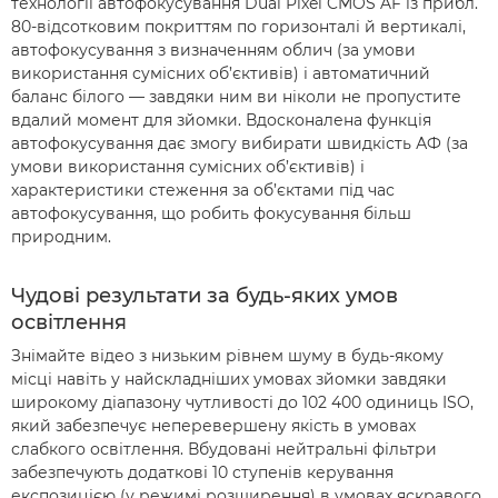
технології автофокусування Dual Pixel CMOS AF із прибл.
80-відсотковим покриттям по горизонталі й вертикалі,
автофокусування з визначенням облич (за умови
використання сумісних об’єктивів) і автоматичний
баланс білого — завдяки ним ви ніколи не пропустите
вдалий момент для зйомки. Вдосконалена функція
автофокусування дає змогу вибирати швидкість АФ (за
умови використання сумісних об’єктивів) і
характеристики стеження за об’єктами під час
автофокусування, що робить фокусування більш
природним.
Чудові результати за будь-яких умов
освітлення
Знімайте відео з низьким рівнем шуму в будь-якому
місці навіть у найскладніших умовах зйомки завдяки
широкому діапазону чутливості до 102 400 одиниць ISO,
який забезпечує неперевершену якість в умовах
слабкого освітлення. Вбудовані нейтральні фільтри
забезпечують додаткові 10 ступенів керування
експозицією (у режимі розширення) в умовах яскравого