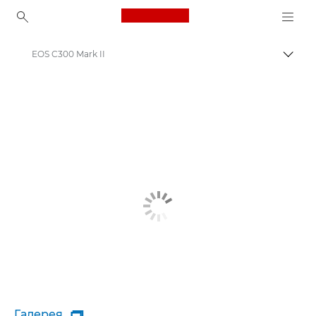
Canon Logo, back to ho
EOS C300 Mark II
Пере
Canon
Галерея
