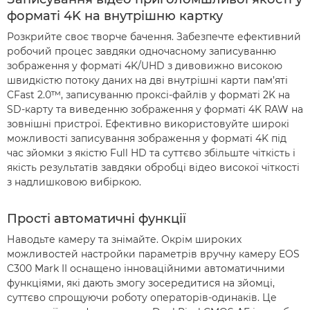
форматі 4K на внутрішню картку
Розкрийте своє творче бачення. Забезпечте ефективний
робочий процес завдяки одночасному записуванню
зображення у форматі 4K/UHD з дивовижно високою
швидкістю потоку даних на дві внутрішні карти пам’яті
CFast 2.0™, записуванню проксі-файлів у форматі 2K на
SD-карту та виведенню зображення у форматі 4K RAW на
зовнішні пристрої. Ефективно використовуйте широкі
можливості записування зображення у форматі 4K під
час зйомки з якістю Full HD та суттєво збільште чіткість і
якість результатів завдяки обробці відео високої чіткості
з надлишковою вибіркою.
Прості автоматичні функції
Наводьте камеру та знімайте. Окрім широких
можливостей настройки параметрів вручну камеру EOS
C300 Mark II оснащено інноваційними автоматичними
функціями, які дають змогу зосередитися на зйомці,
суттєво спрощуючи роботу операторів-одинаків. Це