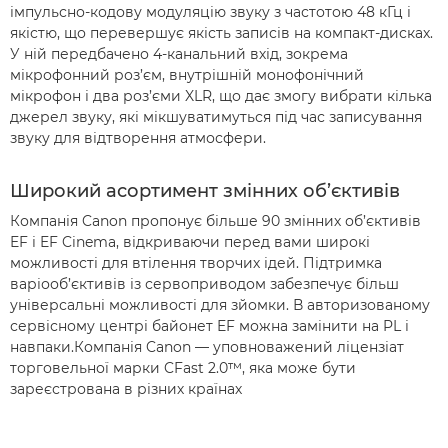
імпульсно-кодову модуляцію звуку з частотою 48 кГц і
якістю, що перевершує якість записів на компакт-дисках.
У ній передбачено 4-канальний вхід, зокрема
мікрофонний роз’єм, внутрішній монофонічний
мікрофон і два роз’єми XLR, що дає змогу вибрати кілька
джерел звуку, які мікшуватимуться під час записування
звуку для відтворення атмосфери.
Широкий асортимент змінних об’єктивів
Компанія Canon пропонує більше 90 змінних об’єктивів
EF і EF Cinema, відкриваючи перед вами широкі
можливості для втілення творчих ідей. Підтримка
варіооб’єктивів із сервоприводом забезпечує більш
універсальні можливості для зйомки. В авторизованому
сервісному центрі байонет EF можна замінити на PL і
навпаки.Компанія Canon — уповноважений ліцензіат
торговельної марки CFast 2.0™, яка може бути
зареєстрована в різних країнах