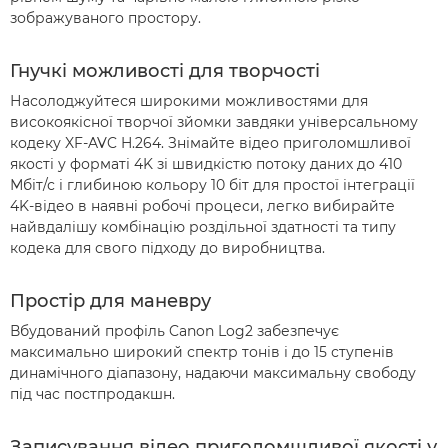
зображуваного простору.
Гнучкі можливості для творчості
Насолоджуйтеся широкими можливостями для
високоякісної творчої зйомки завдяки універсальному
кодеку XF-AVC H.264. Знімайте відео приголомшливої
якості у форматі 4K зі швидкістю потоку даних до 410
Мбіт/с і глибиною кольору 10 біт для простої інтеграції
4K-відео в наявні робочі процеси, легко вибирайте
найвдалішу комбінацію роздільної здатності та типу
кодека для свого підходу до виробництва.
Простір для маневру
Вбудований профіль Canon Log2 забезпечує
максимально широкий спектр тонів і до 15 ступенів
динамічного діапазону, надаючи максимальну свободу
під час постпродакшн.
Записування відео приголомшливої якості у