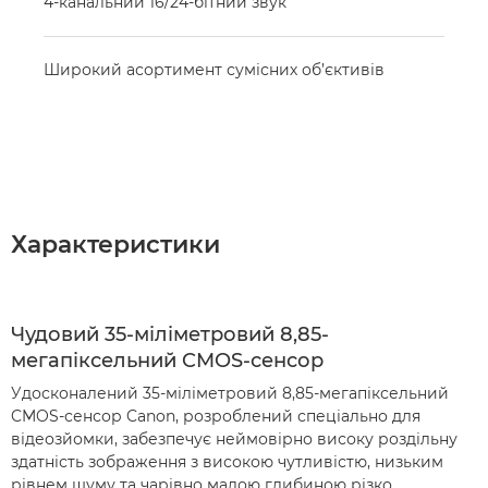
4-канальний 16/24-бітний звук
Широкий асортимент сумісних об’єктивів
Характеристики
Чудовий 35-міліметровий 8,85-
мегапіксельний CMOS-сенсор
Удосконалений 35-міліметровий 8,85-мегапіксельний
CMOS-сенсор Canon, розроблений спеціально для
відеозйомки, забезпечує неймовірно високу роздільну
здатність зображення з високою чутливістю, низьким
рівнем шуму та чарівно малою глибиною різко