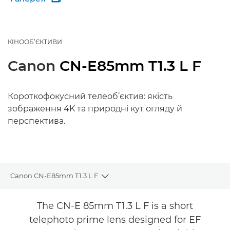
КІНООБ’ЄКТИВИ
Canon
CN-E85mm T1.3 L F
Короткофокусний телеоб’єктив: якість
зображення 4K та природні кут огляду й
перспектива.
Canon CN-E85mm T1.3 L F
Toggle breadcrumbs
Огляд
The CN-E 85mm T1.3 L F is a short
telephoto prime lens designed for EF