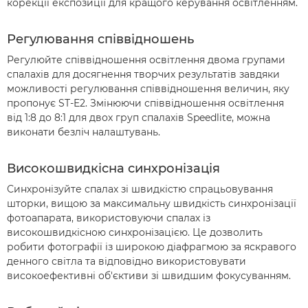
корекції експозиції для кращого керування освітленням.
Регулювання співвідношень
Регулюйте співвідношення освітлення двома групами
спалахів для досягнення творчих результатів завдяки
можливості регулювання співвідношення величин, яку
пропонує ST-E2. Змінюючи співвідношення освітлення
від 1:8 до 8:1 для двох груп спалахів Speedlite, можна
виконати безліч налаштувань.
Високошвидкісна синхронізація
Синхронізуйте спалах зі швидкістю спрацьовування
шторки, вищою за максимальну швидкість синхронізації
фотоапарата, використовуючи спалах із
високошвидкісною синхронізацією. Це дозволить
робити фотографії із широкою діафрагмою за яскравого
денного світла та відповідно використовувати
високоефективні об'єктиви зі швидшим фокусуванням.