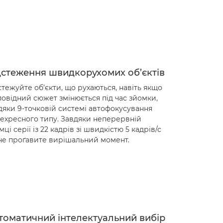
дстеження швидкорухомих об’єктів
стежуйте об’єкти, що рухаються, навіть якщо
повідний сюжет змінюється під час зйомки,
дяки 9-точковій системі автофокусування
ехресного типу. Завдяки неперервній
мці серії із 22 кадрів зі швидкістю 5 кадрів/с
не проґавите вирішальний момент.
томатичний інтелектуальний вибір