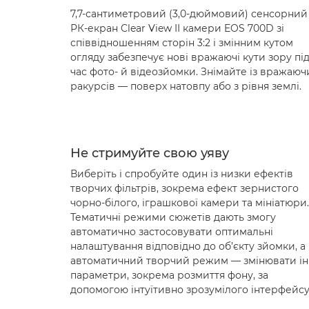
7,7-сантиметровий (3,0-дюймовий) сенсорний
РК-екран Clear View II камери EOS 700D зі
співвідношенням сторін 3:2 і змінним кутом
огляду забезпечує нові вражаючі кути зору пі
час фото- й відеозйомки. Знімайте із вражаюч
ракурсів — поверх натовпу або з рівня землі.
Не стримуйте свою уяву
Виберіть і спробуйте один із низки ефектів
творчих фільтрів, зокрема ефект зернистого
чорно-білого, іграшкової камери та мініатюри.
Тематичні режими сюжетів дають змогу
автоматично застосовувати оптимальні
налаштування відповідно до об’єкту зйомки, а
автоматичний творчий режим — змінювати ін
параметри, зокрема розмиття фону, за
допомогою інтуїтивно зрозумілого інтерфейсу