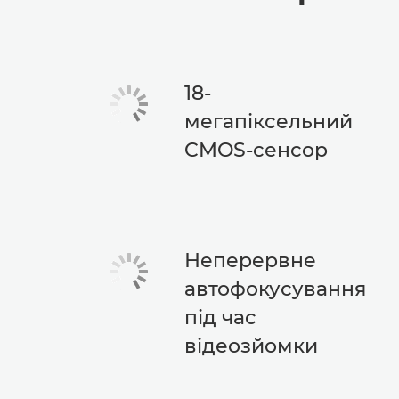
18-
мегапіксельний
CMOS-сенсор
Неперервне
автофокусування
під час
відеозйомки