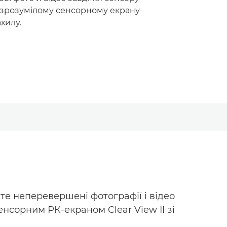
о зрозумілому сенсорному екрану
хилу.
те неперевершені фотографії і відео
нсорним РК-екраном Clear View II зі