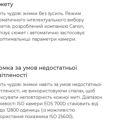
жету
іть чудові знімки без зусиль. Режим
оматичного інтелектуального вибору
етів, розроблений компанією Canon,
лізує сюжет і автоматично застосовує
оптимальніші параметри камери.
омка за умов недостатньої
вітленості
іть чудові знімки навіть за умов недостатньої
ітленості, не використовуючи спалах, щоб
іксувати неповторність кожної миті. Діапазон
ливості ISO камери EOS 700D становить від
 до 12800 одиниць (із можливістю
ористання показника ISO 25600).