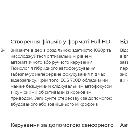
Створення фільмів у форматі Full HD
Ві
18-
Знімайте відео з роздільною здатністю 1080p та
Від
насолоджуйтеся оптимальним рівнем
від
автоматичного або ручного керування.
зав
Технологія гібридного автофокусування
пер
забезпечує неперервне фокусування під час
зйо
відеозапису. Крім того, EOS 700D обладнаний
ви 
майже безшумним слідкувальним автофокусом
зі сумісними об’єктивами із кроковим
приводом. Записуйте стереозвук за допомогою
вбудованого або зовнішнього мікрофона.
Керування за допомогою сенсорного
Ав