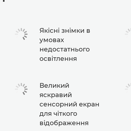
Якісні знімки в
умовах
недостатнього
освітлення
Великий
яскравий
сенсорний екран
для чіткого
відображення