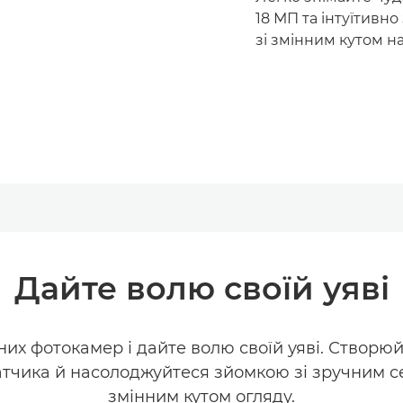
18 МП та інтуїтивн
зі змінним кутом на
Дайте волю своїй уяві
них фотокамер і дайте волю своїй уяві. Створюй
тчика й насолоджуйтеся зйомкою зі зручним се
змінним кутом огляду.