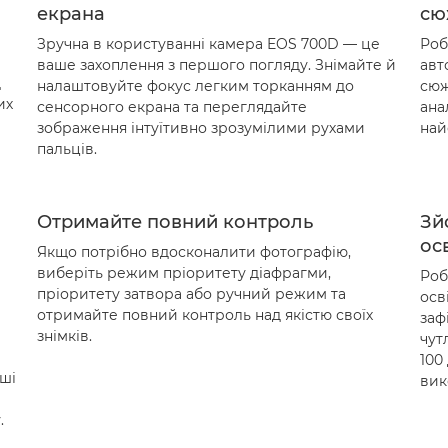
екрана
сю
Зручна в користуванні камера EOS 700D — це
Роб
ваше захоплення з першого погляду. Знімайте й
авт
д
налаштовуйте фокус легким торканням до
сюж
их
сенсорного екрана та переглядайте
ана
зображення інтуїтивно зрозумілими рухами
най
пальців.
Отримайте повний контроль
Зй
ос
Якщо потрібно вдосконалити фотографію,
виберіть режим пріоритету діафрагми,
Роб
пріоритету затвора або ручний режим та
осв
отримайте повний контроль над якістю своїх
заф
знімків.
чут
100
ші
вик
.