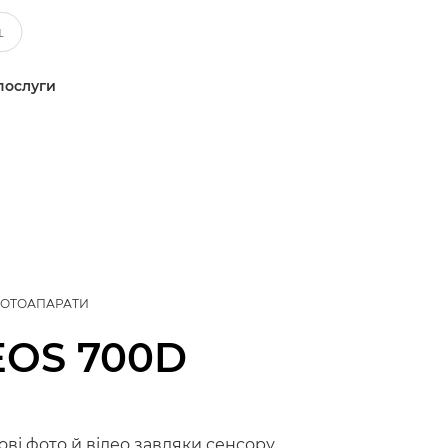
послуги
ФОТОАПАРАТИ
EOS 700D
ові фото й відео завдяки сенсору