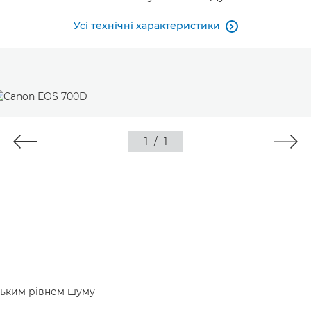
Усі технічні характеристики

1
/
1
изьким рівнем шуму