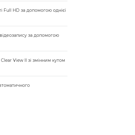
ті Full HD за допомогою однієї
с відеозапису за допомогою
lear View II зі змінним кутом
автоматичного