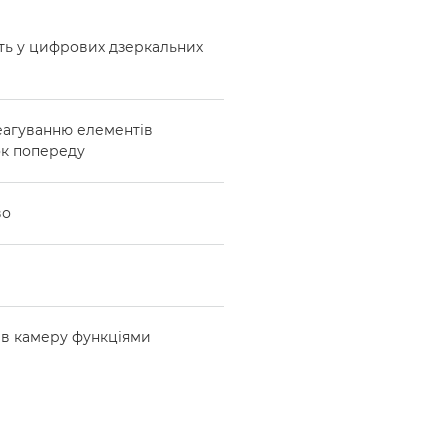
сть у цифрових дзеркальних
еагуванню елементів
ок попереду
во
 в камеру функціями