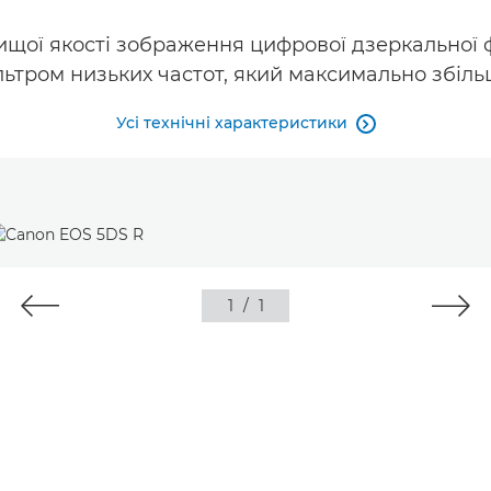
щої якості зображення цифрової дзеркальної 
льтром низьких частот, який максимально збільш
Усі технічні характеристики

1
/
1