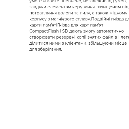
умовЗнімайте впевнено, незалежно від умов,
завдяки елементам керування, захищеним від
потрапляння вологи та пилу, а також міцному
корпусу з магнієвого сплаву.Подвійні гнізда д
карти пам’ятіГнізда для карт пам’яті
CompactFlash і SD дають змогу автоматично
створювати резервні копії знятих файлів і лег
ділитися ними з клієнтами, збільшуючи місце
для зберігання.