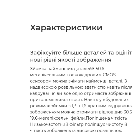
Характеристики
Зафіксуйте більше деталей та оцініт
нові рівні якості зображення
Зйомка найменших деталейЗ 50,6-
мегапіксельним повнокадровим CMOS-
сенсором можна знімати найменші деталі. З
надвисокою роздільною здатністю навіть післ
кадрування ви все одно отримаєте зображен
приголомшливої якості. Навіть у вбудованих
режимах зйомки з 1,3- і 1,6-кратним кадруванн
зображенням можна отримати відповідно 30,5-
19,6-мегапіксельні файли.Поліпшена чіткість
Низькочастотний фільтр поліпшує чистоту й
чіткість зображень із високою роздільною