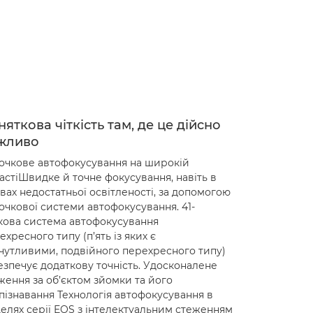
няткова чіткість там, де це дійсно
жливо
точкове автофокусування на широкій
астіШвидке й точне фокусування, навіть в
вах недостатньої освітленості, за допомогою
точкової системи автофокусування. 41-
кова система автофокусування
ехресного типу (п’ять із яких є
чутливими, подвійного перехресного типу)
езпечує додаткову точність. Удосконалене
ження за об’єктом зйомки та його
пізнавання Технологія автофокусування в
елях серії EOS з інтелектуальним стеженням