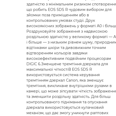
здатністю з мінімальним ризиком спотворення
що робить EOS 5DS R чудовим вибором для
зйомки поза приміщенням або в
контрольованих умовах студії. Друк
високоякісних зображень у форматі A0 і біль
Роздруковуйте зображення з надвисокою
роздільною здатністю у великому форматі — 
і більше — з низьким рівнем шуму, природни
відтінками шкіри та дивовижним точним
відтворенням кольорів завдяки
високоефективним подвійним процесорам
DIGIC 6.Зменшене тремтіння дзеркала для
максимальної чіткостіВ EOS 5DS R
використовується система керування
тремтінням дзеркал Canon, яка зменшує
тремтіння, викликане внутрішніми рухами в
камері, що може зіпсувати чіткість зображенн
та зменшити роздільну здатність. Для більш
контрольованого піднімання та опускання
дзеркала використовується кулачковий
механізм, що дає змогу уникнути раптових