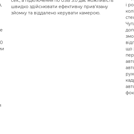
сек., а підключення по USB 3.0 дає можливість
,
і р
швидко здійснювати ефективну прив’язану
кол
зйомку та віддалено керувати камерою.
сте
Чут
ше
доп
змо
A0
від
ми
що 
пер
авт
авт
рух
кад
авт
фок
я