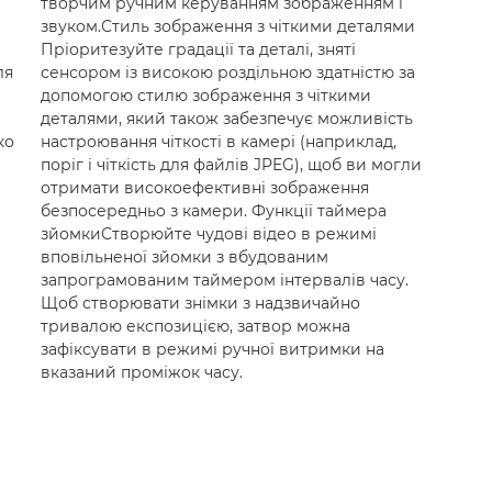
творчим ручним керуванням зображенням і
звуком.Стиль зображення з чіткими деталями
Пріоритезуйте градації та деталі, зняті
ля
сенсором із високою роздільною здатністю за
допомогою стилю зображення з чіткими
деталями, який також забезпечує можливість
ко
настроювання чіткості в камері (наприклад,
поріг і чіткість для файлів JPEG), щоб ви могли
отримати високоефективні зображення
безпосередньо з камери. Функції таймера
зйомкиСтворюйте чудові відео в режимі
вповільненої зйомки з вбудованим
запрограмованим таймером інтервалів часу.
Щоб створювати знімки з надзвичайно
тривалою експозицією, затвор можна
зафіксувати в режимі ручної витримки на
вказаний проміжок часу.