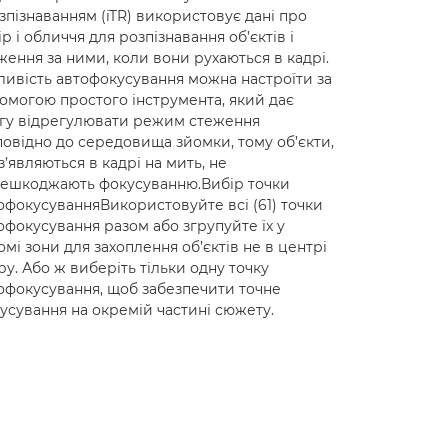
озпізнаванням (iTR) використовує дані про
ір і обличчя для розпізнавання об’єктів і
ження за ними, коли вони рухаються в кадрі.
ливість автофокусування можна настроїти за
омогою простого інструмента, який дає
гу відрегулювати режим стеження
повідно до середовища зйомки, тому об’єкти,
з’являються в кадрі на мить, не
ешкоджають фокусуванню.Вибір точки
офокусуванняВикористовуйте всі (61) точки
офокусування разом або згрупуйте їх у
омі зони для захоплення об’єктів не в центрі
ру. Або ж виберіть тільки одну точку
офокусування, щоб забезпечити точне
усування на окремій частині сюжету.