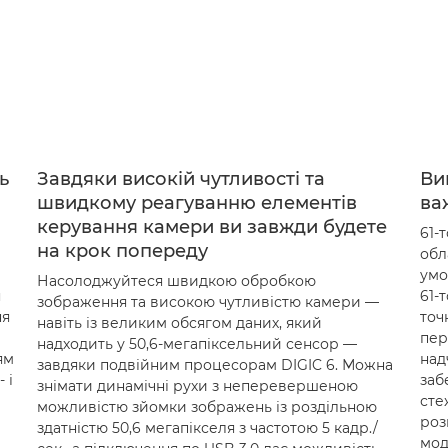
ь
Завдяки високій чутливості та
Ви
швидкому реагуванню елементів
ва
керування камери ви завжди будете
61-
на крок попереду
обл
умо
Насолоджуйтеся швидкою обробкою
я
61-
зображення та високою чутливістю камери —
ня
точ
навіть із великим обсягом даних, який
пер
надходить у 50,6-мегапіксельний сенсор —
ям
над
завдяки подвійним процесорам DIGIC 6. Можна
 і
заб
знімати динамічні рухи з неперевершеною
сте
можливістю зйомки зображень із роздільною
роз
здатністю 50,6 мегапікселя з частотою 5 кадр./
мод