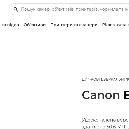
 та відео
Об’єктиви
Принтери та сканери
Рішення та 
ЦИФРОВІ ДЗЕРКАЛЬНІ 
Canon
Удосконалена версі
здатністю 50,6 МП.