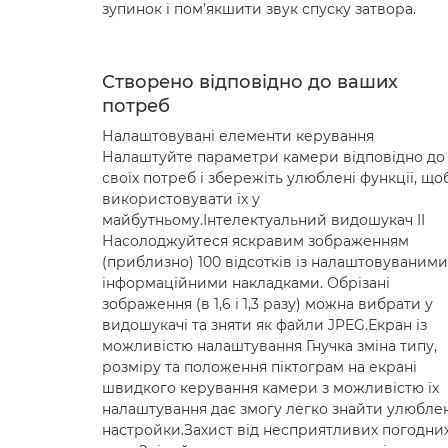
зупинок і пом’якшити звук спуску затвора.
Створено відповідно до ваших
потреб
Налаштовувані елементи керування
Налаштуйте параметри камери відповідно до
своїх потреб і збережіть улюблені функції, що
використовувати їх у
майбутньому.Інтелектуальний видошукач II
Насолоджуйтеся яскравим зображенням
(приблизно) 100 відсотків із налаштовуваними
інформаційними накладками. Обрізані
зображення (в 1,6 і 1,3 разу) можна вибрати у
видошукачі та зняти як файли JPEG.Екран із
можливістю налаштування Гнучка зміна типу,
розміру та положення піктограм на екрані
швидкого керування камери з можливістю їх
налаштування дає змогу легко знайти улюблен
настройки.Захист від несприятливих погодни