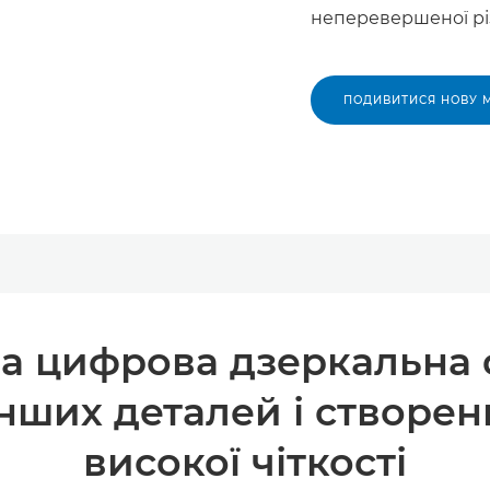
неперевершеної рі
ПОДИВИТИСЯ НОВУ 
а цифрова дзеркальна 
ших деталей і створе
високої чіткості