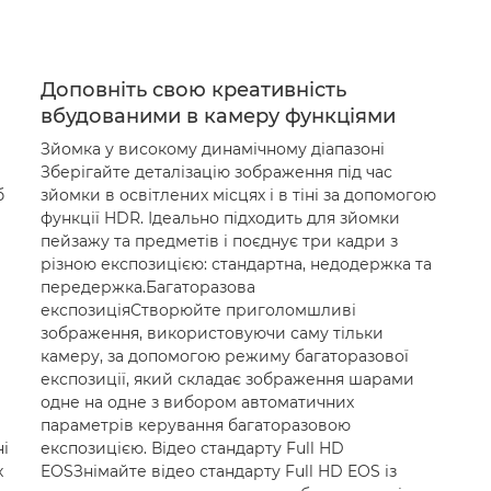
Доповніть свою креативність
вбудованими в камеру функціями
Зйомка у високому динамічному діапазоні
Зберігайте деталізацію зображення під час
б
зйомки в освітлених місцях і в тіні за допомогою
функції HDR. Ідеально підходить для зйомки
пейзажу та предметів і поєднує три кадри з
різною експозицією: стандартна, недодержка та
передержка.Багаторазова
експозиціяСтворюйте приголомшливі
зображення, використовуючи саму тільки
камеру, за допомогою режиму багаторазової
експозиції, який складає зображення шарами
одне на одне з вибором автоматичних
параметрів керування багаторазовою
і
експозицією. Відео стандарту Full HD
х
EOSЗнімайте відео стандарту Full HD EOS із