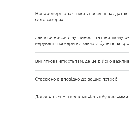
Неперевершена чіткість і роздільна здатні
фотокамерах
Завдяки високій чутливості та швидкому р
керування камери ви завжди будете на кр
Виняткова чіткість там, де це дійсно важли
Створено відповідно до ваших потреб
Доповніть свою креативність вбудованими