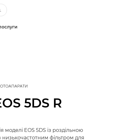
послуги
ФОТОАПАРАТИ
EOS 5DS R
я моделі EOS 5DS із роздільною
 з низькочастотним фільтром для