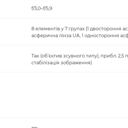
f/3,0–f/5,9
8 елементів у 7 групах (1 двостороння а
асферична лінза UA, 1 одностороння ас
Так (об’єктив зсувного типу), прибл. 2,5 п
стабілізація зображення)