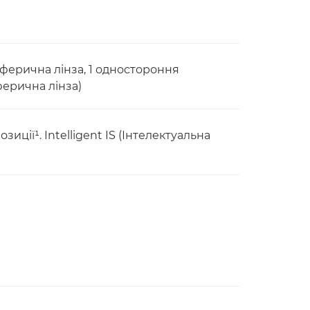
сферична лінза, 1 одностороння
ферична лінза)
озиції¹. Intelligent IS (Інтелектуальна