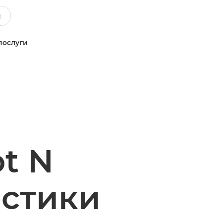
послуги
t N
истики