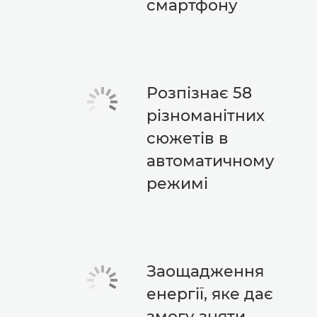
смартфону
Розпізнає 58
різноманітних
сюжетів в
автоматичному
режимі
Заощадження
енергії, яке дає
змогу зняти