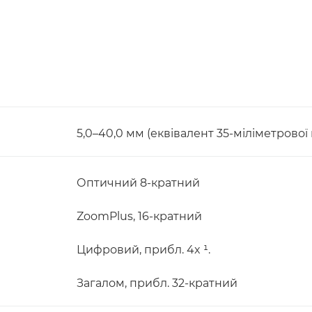
5,0–40,0 мм (еквівалент 35-міліметрової 
Оптичний 8-кратний
ZoomPlus, 16-кратний
Цифровий, прибл. 4x ¹.
Загалом, прибл. 32-кратний