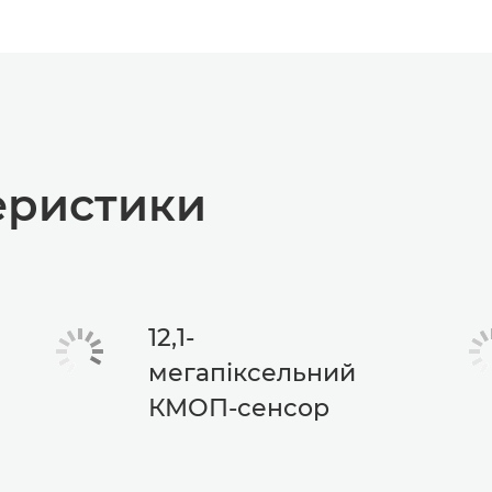
теристики
12,1-
мегапіксельний
КМОП-сенсор