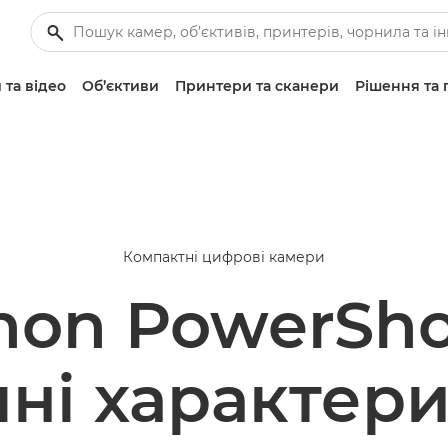
 та відео
Об’єктиви
Принтери та сканери
Рішення та 
Компактні цифрові камери
non PowerSho
чні характер