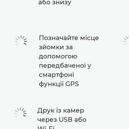
або знизу
Позначайте місце
зйомки за
допомогою
передбаченої у
смартфоні
функції GPS
Друк із камер
через USB або
Wi-Fi