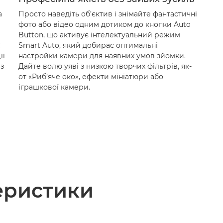
а
Просто наведіть об’єктив і знімайте фантастичні
фото або відео одним дотиком до кнопки Auto
Button, що активує інтелектуальний режим
C
Smart Auto, який добирає оптимальні
ії
настройки камери для наявних умов зйомки.
ез
Дайте волю уяві з низкою творчих фільтрів, як-
от «Риб’яче око», ефекти мініатюри або
іграшкової камери.
теристики