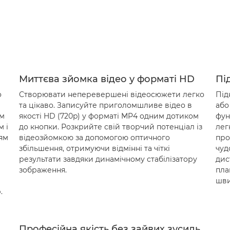
Миттєва зйомка відео у форматі HD
Пі
о
Створювати неперевершені відеосюжети легко
Під
та цікаво. Записуйте приголомшливе відео в
або
ом
якості HD (720p) у форматі MP4 одним дотиком
фун
м і
до кнопки. Розкрийте свій творчий потенціал із
лег
ям
відеозйомкою за допомогою оптичного
про
збільшення, отримуючи відмінні та чіткі
чуд
результати завдяки динамічному стабілізатору
дис
зображення.
пла
шви
.
Професійна якість без зайвих зусиль