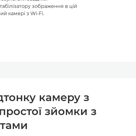
табілізатору зображення в цій
ий камері з Wi-Fi.
дтонку камеру з
простої зйомки з
атами