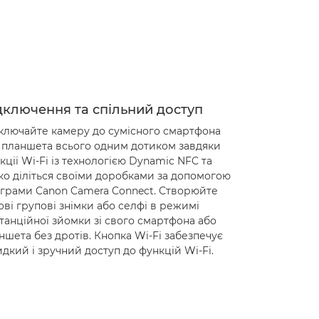
дключення та спільний доступ
ключайте камеру до сумісного смартфона
 планшета всього одним дотиком завдяки
кції Wi-Fi із технологією Dynamic NFC та
ко діліться своїми доробками за допомогою
грами Canon Camera Connect. Створюйте
ові групові знімки або селфі в режимі
танційної зйомки зі свого смартфона або
ншета без дротів. Кнопка Wi-Fi забезпечує
дкий і зручний доступ до функцій Wi-Fi.