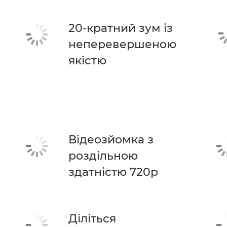
20-кратний зум із
неперевершеною
якістю
Відеозйомка з
роздільною
здатністю 720p
Діліться