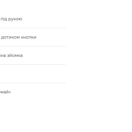
 під рукою
 дотиком кнопки
йна зйомка
імай»