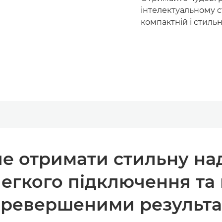
інтелектуальному с
компактній і стильн
оче отримати стильну на
гкого підключення та 
ревершеними результ