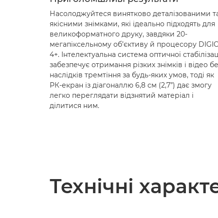
Насолоджуйтеся винятково деталізованими т
якісними знімками, які ідеально підходять для
великоформатного друку, завдяки 20-
мегапіксельному об’єктиву й процесору DIGI
4+. Інтелектуальна система оптичної стабілізац
забезпечує отримання різких знімків і відео б
наслідків тремтіння за будь-яких умов, тоді як
РК-екран із діагоналлю 6,8 см (2,7”) дає змогу
легко переглядати відзнятий матеріал і
ділитися ним.
Технічні харак