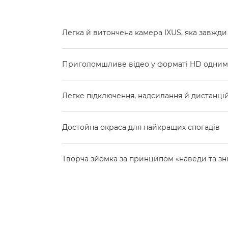
Легка й витончена камера IXUS, яка завжди
Приголомшливе відео у форматі HD одним
Легке підключення, надсилання й дистанці
Достойна окраса для найкращих спогадів
Творча зйомка за принципом «наведи та зн