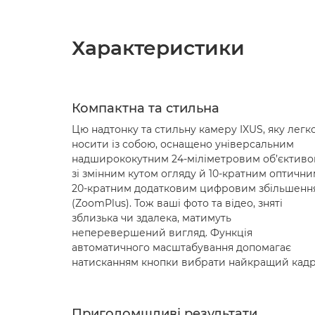
Характеристики
Компактна та стильна
Цю надтонку та стильну камеру IXUS, яку легк
носити із собою, оснащено універсальним
надширококутним 24-міліметровим об’єктив
зі змінним кутом огляду й 10-кратним оптични
20-кратним додатковим цифровим збільшенн
(ZoomPlus). Тож ваші фото та відео, зняті
зблизька чи здалека, матимуть
неперевершений вигляд. Функція
автоматичного масштабування допомагає
натисканням кнопки вибрати найкращий кадр
Приголомшливі результати