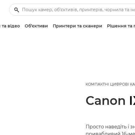
 та відео
Об’єктиви
Принтери та сканери
Рішення та 
КОМПАКТНІ ЦИФРОВІ К
Canon
Просто наведіть і з
привабливий 16-мег