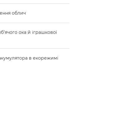
лення облич
б’ячого ока й іграшкової
 акумулятора в екорежимі