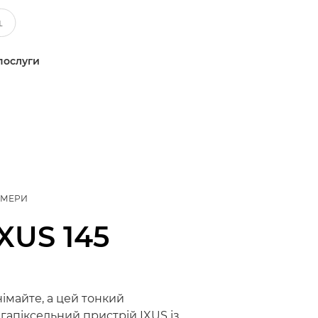
послуги
АМЕРИ
IXUS 145
німайте, а цей тонкий
апіксельний пристрій IXUS із