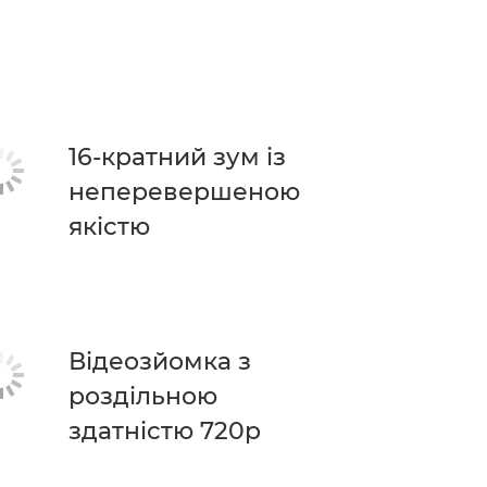
16-кратний зум із
неперевершеною
якістю
Відеозйомка з
роздільною
здатністю 720p