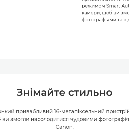
режимом Smart Aut
камери, щоб ви зм
фотографіями та ві
Знімайте стильно
 тонкий привабливий 16-мегапіксельний пристрі
 ви змогли насолодитися чудовими фотографіям
Canon.