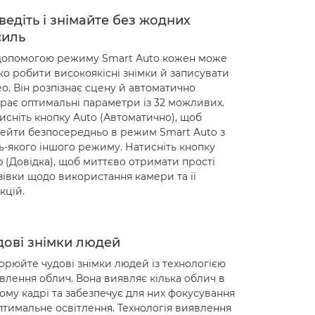
ведіть і знімайте без жодних
силь
допомогою режиму Smart Auto кожен може
ко робити високоякісні знімки й записувати
ео. Він розпізнає сцену й автоматично
рає оптимальні параметри із 32 можливих.
исніть кнопку Auto (Автоматично), щоб
ейти безпосередньо в режим Smart Auto з
ь-якого іншого режиму. Натисніть кнопку
p (Довідка), щоб миттєво отримати прості
зівки щодо використання камери та її
кцій.
дові знімки людей
орюйте чудові знімки людей із технологією
влення облич. Вона виявляє кілька облич в
ому кадрі та забезпечує для них фокусування
птимальне освітлення. Технологія виявлення