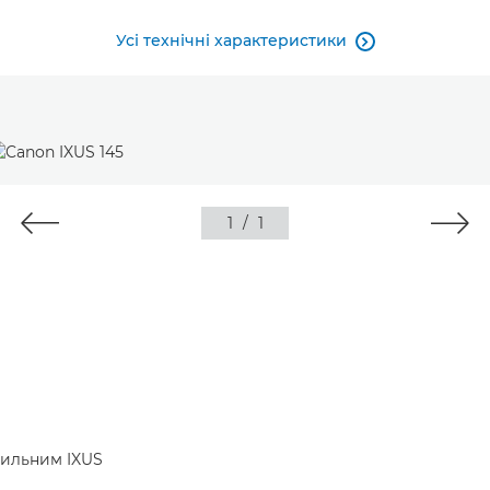
Усі технічні характеристики

1
/
1
тильним IXUS