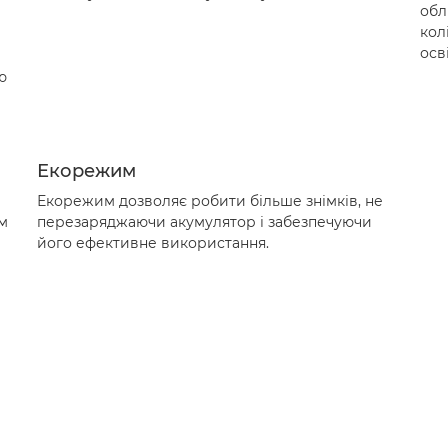
обл
кол
осв
ю
Екорежим
Екорежим дозволяє робити більше знімків, не
м
перезаряджаючи акумулятор і забезпечуючи
його ефективне використання.