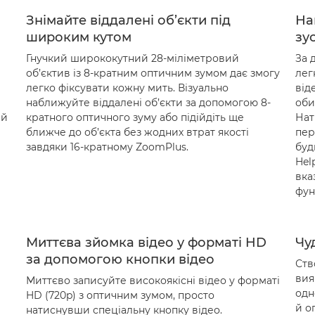
Знімайте віддалені об’єкти під
На
широким кутом
зу
Гнучкий ширококутний 28-міліметровий
За 
об’єктив із 8-кратним оптичним зумом дає змогу
лег
легко фіксувати кожну мить. Візуально
від
наближуйте віддалені об’єкти за допомогою 8-
оби
ий
кратного оптичного зуму або підійдіть ще
Нат
ближче до об’єкта без жодних втрат якості
пер
завдяки 16-кратному ZoomPlus.
буд
Hel
вка
фун
Миттєва зйомка відео у форматі HD
Чу
за допомогою кнопки відео
Ств
вия
Миттєво записуйте високоякісні відео у форматі
одн
HD (720p) з оптичним зумом, просто
й о
натиснувши спеціальну кнопку відео.