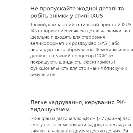
Не пропускайте жодної деталі та
робіть знімки у стилі IXUS
Тонкий, компактний і стильний пристрій IXUS
145 створює високоякісні детальні знімки, що
ідеально підходять для створення
великоформатних роздруківок (A3+) або
нестандартного обрізування. 16-мегапіксельн
датчик і потужний процесор DIGIC 4+
покращують швидкість, ефективність і
функціональність для отримання блискучих
результатів.
Легке кадрування, керування РК-
видошукачем
РК-екран із діагоналлю 6,8 см (2,7 дюйма) дає
змогу легко компонувати кадри, переглядати
знімки та надавати друзям доступ до них. Ви