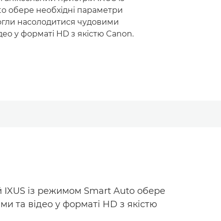
o обере необхідні параметри
огли насолодитися чудовими
део у форматі HD з якістю Canon.
й IXUS із режимом Smart Auto обере
и та відео у форматі HD з якістю