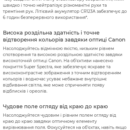
швидко і точно нейтралізує різноманітні рухи та
тремтіння рук. Літієвий акумулятор CR123A забезпечує до
6 годин безперервного використання*.
Висока роздільна здатність і точне
відтворення кольорів завдяки оптиці Canon
Насолоджуйтесь відмінною якістю, низьким рівнем
спотворення та високою роздільною здатністю завдяки
високоточній оптиці Canon. На об’єктиви нанесено
покриття Super Spectra, яке забезпечує яскраве та
висококонтрастне зображення з точним відтворенням
кольорів і водночас усуває небажане внутрішнє
відбивання світла, яке може спричиняти появу
відблисків і ореолів.
Чудове поле огляду від краю до краю
Насолоджуйтеся чудовим і рівним полем огляду від
краю до краю завдяки оптичному елементу
вирівнювання поля. Фокусуйтеся на об’єктах, навіть якщо