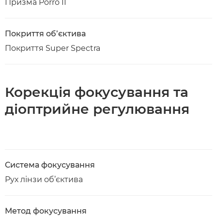
Призма Porro II
Покриття об’єктива
Покриття Super Spectra
Корекція фокусування та
діоптрийне регулювання
Система фокусування
Рух лінзи об’єктива
Метод фокусування