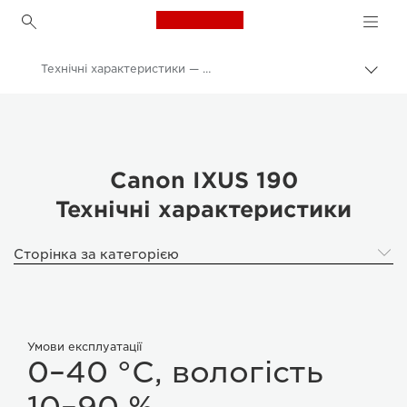
Canon Logo, back to h
Технічні характеристики — IXUS 190
Пере
Brea
Canon
Цифрові камери
IXUS 190
Canon IXUS 190
Технічні характеристики
Сторінка за категорією
Умови експлуатації
0–40 °C, вологість
10–90 %