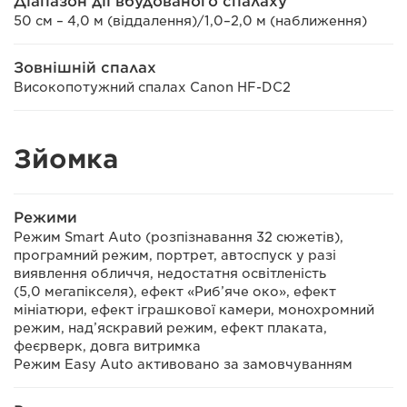
Діапазон дії вбудованого спалаху
50 см – 4,0 м (віддалення)/1,0–2,0 м (наближення)
Зовнішній спалах
Високопотужний спалах Canon HF-DC2
Зйомка
Режими
Режим Smart Auto (розпізнавання 32 сюжетів),
програмний режим, портрет, автоспуск у разі
виявлення обличчя, недостатня освітленість
(5,0 мегапікселя), ефект «Риб’яче око», ефект
мініатюри, ефект іграшкової камери, монохромний
режим, над’яскравий режим, ефект плаката,
феєрверк, довга витримка
Режим Easy Auto активовано за замовчуванням