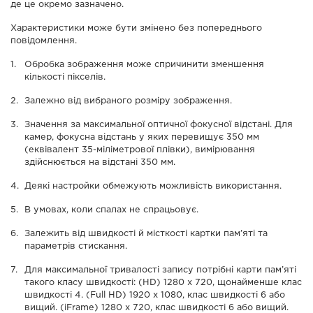
де це окремо зазначено.
Характеристики може бути змінено без попереднього
повідомлення.
Обробка зображення може спричинити зменшення
кількості пікселів.
Залежно від вибраного розміру зображення.
Значення за максимальної оптичної фокусної відстані. Для
камер, фокусна відстань у яких перевищує 350 мм
(еквівалент 35-міліметрової плівки), вимірювання
здійснюється на відстані 350 мм.
Деякі настройки обмежують можливість використання.
В умовах, коли спалах не спрацьовує.
Залежить від швидкості й місткості картки пам’яті та
параметрів стискання.
Для максимальної тривалості запису потрібні карти пам’яті
такого класу швидкості: (HD) 1280 x 720, щонайменше клас
швидкості 4. (Full HD) 1920 x 1080, клас швидкості 6 або
вищий. (iFrame) 1280 x 720, клас швидкості 6 або вищий.