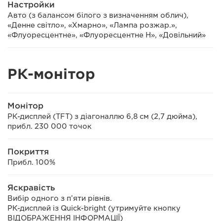
Настройки
Авто (з балансом білого з визначенням облич),
«Денне світло», «Хмарно», «Лампа розжар.»,
«Флуоресцентне», «Флуоресцентне Н», «Довільний»
РК-монітор
Монітор
РК-дисплей (TFT) з діагоналлю 6,8 см (2,7 дюйма),
прибл. 230 000 точок
Покриття
Прибл. 100%
Яскравість
Вибір одного з п’яти рівнів.
РК-дисплей із Quick-bright (утримуйте кнопку
ВІДОБРАЖЕННЯ ІНФОРМАЦІЇ)