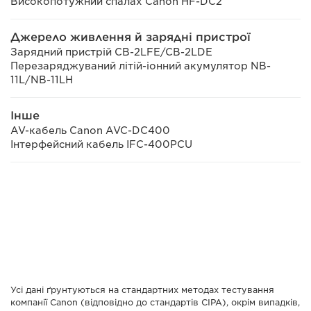
Високопотужний спалах Canon HF-DC2
Джерело живлення й зарядні пристрої
Зарядний пристрій CB-2LFE/CB-2LDE
Перезаряджуваний літій-іонний акумулятор NB-
11L/NB-11LH
Інше
AV-кабель Canon AVC-DC400
Інтерфейсний кабель IFC-400PCU
Усі дані ґрунтуються на стандартних методах тестування
компанії Canon (відповідно до стандартів СІРА), окрім випадків,