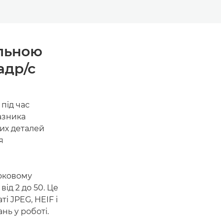
ільною
адр/с
під час
азника
их деталей
я
роковому
 від 2 до 50. Це
і JPEG, HEIF і
нь у роботі.