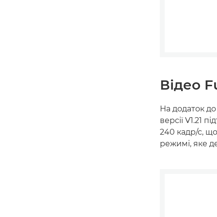
Відео F
На додаток д
версії V1.21 
240 кадр/с, щ
режимі, яке д