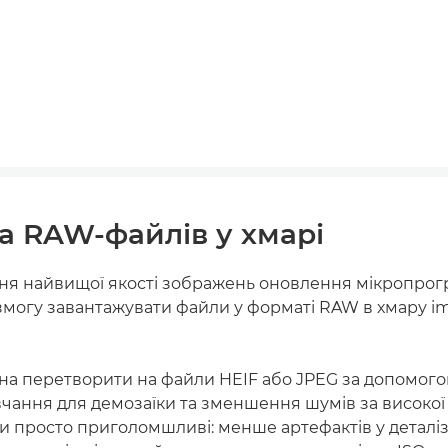
а RAW-файлів у хмарі
ня найвищої якості зображень оновлення мікропро
ає змогу завантажувати файли у форматі RAW в хмару i
жна перетворити на файли HEIF або JPEG за допомог
чання для демозаїки та зменшення шумів за високої 
ти просто приголомшливі: менше артефактів у деталі