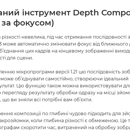
ний інструмент Depth Compo
г за фокусом)
різкості невелика, під час отримання послідовності
3 може автоматично змінювати фокус від ближнього 
об’єднання цих кадрів на кінцевому зображенні виход
сті для сцени.
енню мікропрограми версії 1.21 цю послідовність з
 може об’єднувати самостійно, створюючи ідеальний 
зультат. Цю функцію також можна використовувати дл
перегляду результату обробки одразу на місці зйом
 що ви зняли всі потрібні вам об’єкти.
рення композиції по глибині чудово підходить для з
крозйомки, коли глибина різкості є обмеженою. Це 
ографам скоротити час, витрачений на обробку зобр