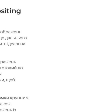
siting
 зображень
до дальнього
ить ідеальна
ображень
готовий до
я
ки, щоб
йомки крупним
також
ажень із