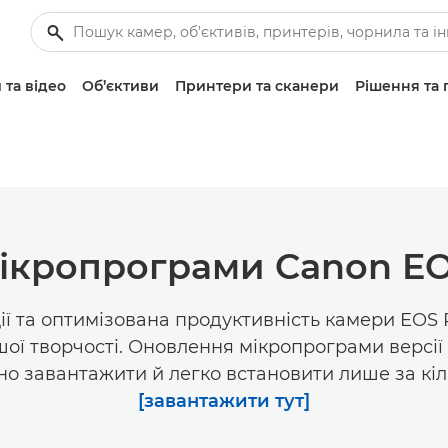
 та відео
Об’єктиви
Принтери та сканери
Рішення та 
кропрограми Canon EOS 
ії та оптимізована продуктивність камери EOS
шої творчості. Оновлення мікропрограми версії 
о завантажити й легко встановити лише за кіл
[завантажити тут]