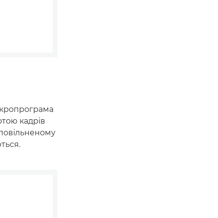
мікропрограма
отою кадрів
уповільненому
ться.