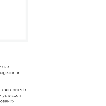
грами
mage.canon
ою алгоритмів
чутливості
зованих