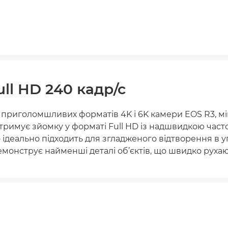
ull HD 240 кадр/с
о приголомшливих форматів 4K і 6K камери EOS R3, 
підтримує зйомку у форматі Full HD із надшвидкою част
о ідеально підходить для згладженого відтворення в 
емонструє найменші деталі об’єктів, що швидко рухаю