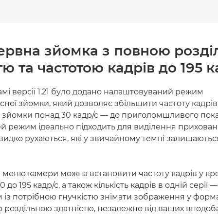
ервна зйомка з повною розд
тю та частотою кадрів до 195 к
мі версії 1.21 було додано налаштовуваний режим
ної зйомки, який дозволяє збільшити частоту кадрів 
 зйомки понад 30 кадр/с — до приголомшливого пок
й режим ідеально підходить для виділення прихован
швидко рухаються, які у звичайному темпі залишаютьс
 меню камери можна встановити частоту кадрів у к
0 до 195 кадр/с, а також кількість кадрів в одній серії —
 із потрібною гнучкістю знімати зображення у формат
роздільною здатністю, незалежно від ваших вподоба