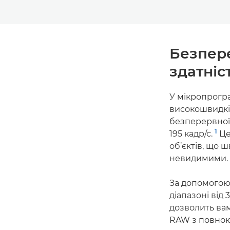
Безпер
здатніс
У мікропрогра
високошвидкіс
безперервної
1
195 кадр/с.
Це
об’єктів, що 
невидимими.
За допомогою
діапазоні від 3
дозволить вам
RAW з повною 