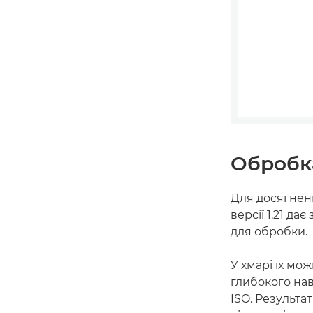
Обробк
Для досягнен
версії 1.21 д
для обробки.
У хмарі їх мо
глибокого нав
ISO. Результа