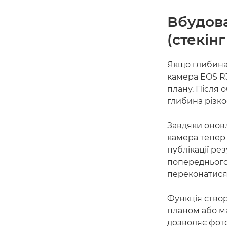
Вбудова
(стекін
Якщо глибина 
камера EOS R
плану. Після 
глибина різко
Завдяки оновл
камера тепер
публікації ре
попереднього 
переконатися,
Функція ство
планом або ма
дозволяє фот