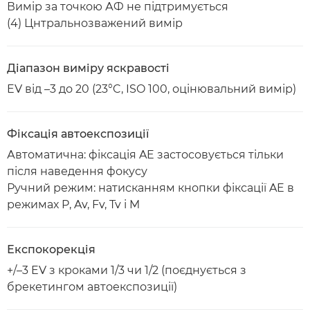
Вимір за точкою АФ не підтримується
(4) Цнтральнозважений вимір
Діапазон виміру яскравості
EV від –3 до 20 (23°C, ISO 100, оцінювальний вимір)
Фіксація автоекспозиції
Автоматична: фіксація AE застосовується тільки
після наведення фокусу
Ручний режим: натисканням кнопки фіксації AE в
режимах P, Av, Fv, Tv і M
Експокорекція
+/–3 EV з кроками 1/3 чи 1/2 (поєднується з
брекетингом автоекспозиції)