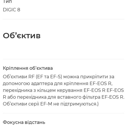
Тип
DIGIC 8
Об’єктив
Кріплення об’єктива
Об’єктиви RF (EF та EF-S) можна прикріпити за
допомогою адаптера для кріплення EF-EOS R,
перехідника з кільцем керування EF-EOS R EF-EOS
R або перехідника для вставного фільтра EF-EOS R.
Об’єктиви серії EF-M не підтримуються.)
Фокусна відстань