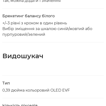
Так, можна додати 1 значення
Брекетинг балансу білого
+/–3 рівні з кроком в один рівень
Вибір зміщення за шкалою синій/жовтий або
пурпуровий/зелений
Видошукач
Тип
0,39 дюйма кольоровий OLED EVF
kількість пікселів