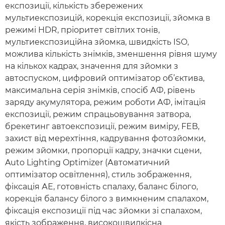
експозиції, кількість збережених
мультиекспозицій, корекція експозиції, зйомка в
режимі HDR, пріоритет світлих тонів,
мультиекспозиційна зйомка, швидкість ISO,
можлива кількість знімків, зменшення рівня шуму
на кількох кадрах, значення для зйомки з
автоспуском, цифровий оптимізатор об’єктива,
максимальна серія знімків, спосіб АФ, рівень
заряду акумулятора, режим роботи АФ, імітація
експозиції, режим спрацьовування затвора,
брекетинг автоекспозиції, режим виміру, FEB,
захист від мерехтіння, кадрування фотозйомки,
режим зйомки, пропорції кадру, значки сцени,
Auto Lighting Optimizer (Автоматичний
оптимізатор освітлення), стиль зображення,
фіксація АЕ, готовність спалаху, баланс білого,
корекція балансу білого з вимкненим спалахом,
фіксація експозиції під час зйомки зі спалахом,
якість зображення, високошвидкісна