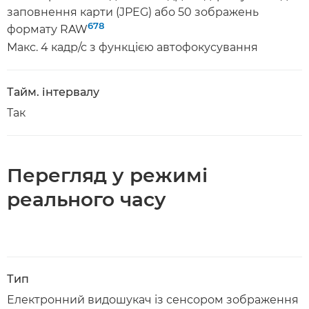
заповнення карти (JPEG) або 50 зображень
6
7
8
формату RAW
Макс. 4 кадр/с з функцією автофокусування
Тайм. інтервалу
Так
Перегляд у режимі
реального часу
Тип
Електронний видошукач із сенсором зображення