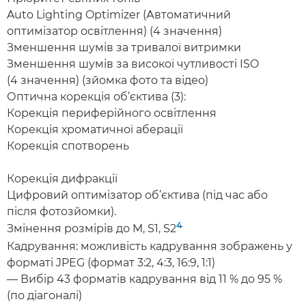
Auto Lighting Optimizer (Автоматичний
оптимізатор освітлення) (4 значення)
Зменшення шумів за тривалої витримки
Зменшення шумів за високої чутливості ISO
(4 значення) (зйомка фото та відео)
Оптична корекція об’єктива (3):
Корекція периферійного освітлення
Корекція хроматичної аберації
Корекція спотворень
Корекція дифракції
Цифровий оптимізатор об’єктива (під час або
після фотозйомки).
4
Змінення розмірів до M, S1, S2
Кадрування: можливість кадрування зображень у
форматі JPEG (формат 3:2, 4:3, 16:9, 1:1)
— Вибір 43 форматів кадрування від 11 % до 95 %
(по діагоналі)