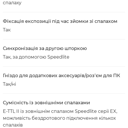
спалаху
Фіксація експозиції під час зйомки зі спалахом
Так
Синхронізація за другою шторкою
Так, за допомогою Speedlite
Гніздо для додаткових аксесуарів/роз’єм для ПК
Так/ні
Сумісність із зовнішніми спалахами
E-TTL II із зовнішнім спалахом Speedlite серії EX,
можливість бездротового підключення кількох
спалахів