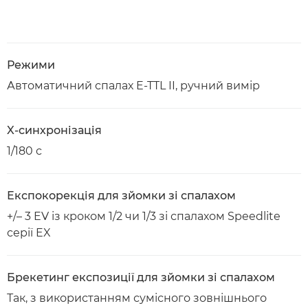
Режими
Автоматичний спалах E-TTL II, ручний вимір
X-синхронізація
1/180 с
Експокорекція для зйомки зі спалахом
+/– 3 EV із кроком 1/2 чи 1/3 зі спалахом Speedlite
серії EX
Брекетинг експозиції для зйомки зі спалахом
Так, з використанням сумісного зовнішнього