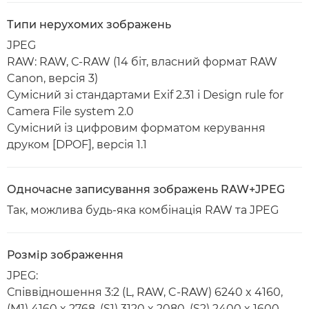
Типи нерухомих зображень
JPEG
RAW: RAW, С-RAW (14 біт, власний формат RAW
Canon, версія 3)
Сумісний зі стандартами Exif 2.31 і Design rule for
Camera File system 2.0
Сумісний із цифровим форматом керування
друком [DPOF], версія 1.1
Одночасне записування зображень RAW+JPEG
Так, можлива будь-яка комбінація RAW та JPEG
Розмір зображення
JPEG:
Співвідношення 3:2 (L, RAW, C-RAW) 6240 x 4160,
(M1) 4160 x 2768, (S1) 3120 x 2080, (S2) 2400 x 1600