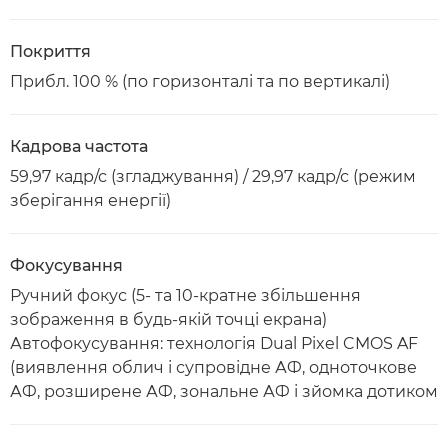
Покриття
Прибл. 100 % (по горизонталі та по вертикалі)
Кадрова частота
59,97 кадр/с (згладжування) / 29,97 кадр/с (режим
зберігання енергії)
Фокусування
Ручний фокус (5- та 10-кратне збільшення
зображення в будь-якій точці екрана)
Автофокусування: технологія Dual Pixel CMOS AF
(виявлення облич і супровідне АФ, одноточкове
АФ, розширене АФ, зональне АФ і зйомка дотиком