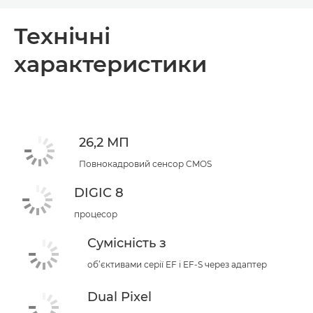
Огляд
Технічні
характеристики
Технічні характеристики
26,2 МП
Повнокадровий сенсор CMOS
DIGIC 8
процесор
Сумісність з
об’єктивами серії EF і EF-S через адаптер
Dual Pixel