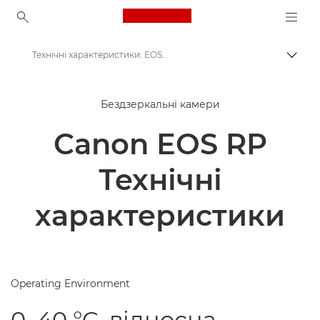
Canon Logo, back to ho
Технічні характеристики: EOS RP
Пере
Canon
Бездзеркальні камери
Цифрові камери
Canon EOS RP
Камери Canon EOS RP
Технічні
характеристики
Operating Environment
0–40 °C, відносна