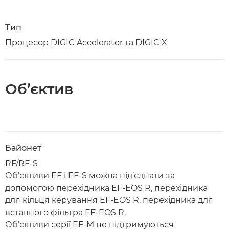
Тип
Процесор DIGIC Accelerator та DIGIC X
Об’єктив
Байонет
RF/RF-S
Об’єктиви EF і EF-S можна під’єднати за
допомогою перехідника EF-EOS R, перехідника
для кільця керування EF-EOS R, перехідника для
вставного фільтра EF-EOS R.
Об’єктиви серії EF-M не підтримуються