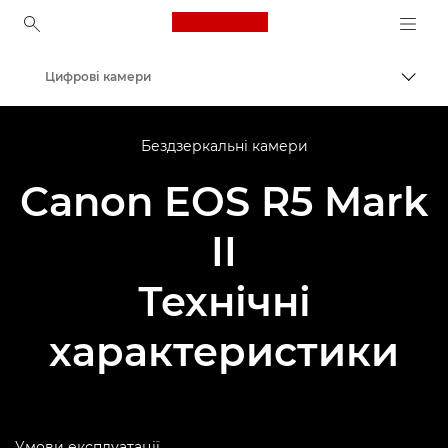
Canon Logo, back to ho
Цифрові камери
Пере
Canon
Бездзеркальні камери
Canon EOS R5 Mark
II
Технічні
характеристики
Умови експлуатації