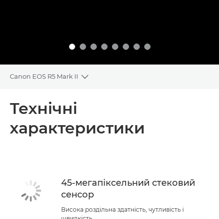
Canon EOS R5 Mark II
Toggle breadcrumbs
Огляд
Технічні
характеристики
Технічні характеристики
Підтримка
45-мегапіксельний стековий
сенсор
Висока роздільна здатність, чутливість і
швидкість