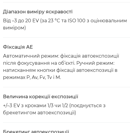
Діапазон виміру яскравості
Від –3 до 20 EV (за 23 °C та ISO 100 з оцінювальним
виміром)
Фіксація АЕ
Автоматичний режим: фіксація автоекспозиції
після фокусування на об’єкті. Ручний режим:
натисканням кнопки фіксації автоекспозиції в
режимах P, Av, Fv, Tv і M.
Величина корекції експозиції
+/–3 EV з кроками 1/3 чи 1/2 (поєднується з
брекетингом автоекспозиції)
Брекетинг автоекспозиції