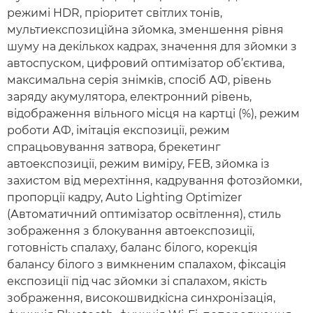
режимі HDR, пріоритет світлих тонів,
мультиекспозиційна зйомка, зменшення рівня
шуму на декількох кадрах, значення для зйомки з
автоспуском, цифровий оптимізатор об’єктива,
максимальна серія знімків, спосіб АФ, рівень
заряду акумулятора, електронний рівень,
відображення вільного місця на картці (%), режим
роботи АФ, імітація експозиції, режим
спрацьовування затвора, брекетинг
автоекспозиції, режим виміру, FEB, зйомка із
захистом від мерехтіння, кадрування фотозйомки,
пропорції кадру, Auto Lighting Optimizer
(Автоматичний оптимізатор освітлення), стиль
зображення з блокування автоекспозиції,
готовність спалаху, баланс білого, корекція
балансу білого з вимкненим спалахом, фіксація
експозиції під час зйомки зі спалахом, якість
зображення, високошвидкісна синхронізація,