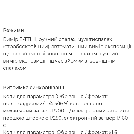
Режими
Вимір E-TTL II, ручний спалах, мультиспалах
(стробоскопічний), автоматичний вимір експозиції
під час зйомки зі зовнішнім спалахом, ручний
вимір експозиції під час зйомки зі зовнішнім
спалахом
Витримка синхронізації
Коли для параметра [Обрізання / формат:
повнокадровий/1:1/4:3/16:9] встановлено:
механічний затвор 1/200 с / електронний затвор із
першою шторкою 1/250, електронний затвор 1/160
с
Коли для параметра [Обрізання / формат: x1,6