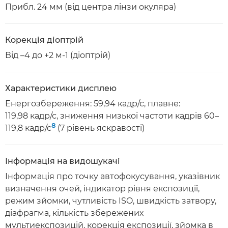
Прибл. 24 мм (від центра лінзи окуляра)
Корекція діоптрій
Від –4 до +2 м-1 (діоптрій)
Характеристики дисплею
Енергозбереження: 59,94 кадр/с, плавне:
119,98 кадр/с, зниження низької частоти кадрів 60–
8
119,8 кадр/с
(7 рівень яскравості)
Інформація на видошукачі
Інформація про точку автофокусування, указівник
визначення очей, індикатор рівня експозиції,
режим зйомки, чутливість ISO, швидкість затвору,
діафрагма, кількість збережених
мультиекспозицій, корекція експозиції, зйомка в