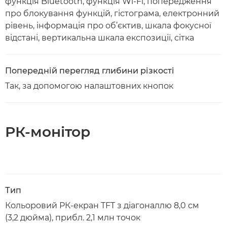
функція Bluetooth, функція Wi-Fi, попередження
про блокування функцій, гістограма, електронний
рівень, інформація про об’єктив, шкала фокусної
відстані, вертикальна шкала експозиції, сітка
Попередній перегляд глибини різкості
Так, за допомогою налаштовних кнопок
РК-монітор
Тип
Кольоровий РК-екран TFT з діагоналлю 8,0 см
(3,2 дюйма), прибл. 2,1 млн точок