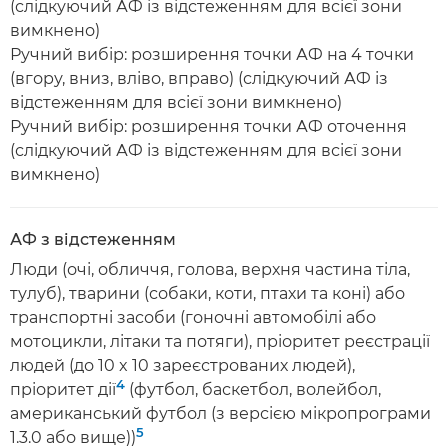
(слідкуючий АФ із відстеженням для всієї зони
вимкнено)
Ручний вибір: розширення точки АФ на 4 точки
(вгору, вниз, вліво, вправо) (слідкуючий АФ із
відстеженням для всієї зони вимкнено)
Ручний вибір: розширення точки АФ оточення
(слідкуючий АФ із відстеженням для всієї зони
вимкнено)
АФ з відстеженням
Люди (очі, обличчя, голова, верхня частина тіла,
тулуб), тварини (собаки, коти, птахи та коні) або
транспортні засоби (гоночні автомобілі або
мотоцикли, літаки та потяги), пріоритет реєстрації
людей (до 10 x 10 зареєстрованих людей),
4
пріоритет дії
(футбол, баскетбол, волейбол,
американський футбол (з версією мікропрограми
5
1.3.0 або вище))