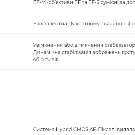
EF-M (об’єктиви EF та EF-S сумісні за 
Еквівалентна 1,6-кратному значенню фок
Увімкнення або вимкнення стабілізатор
Динамічна стабілізація зображень дост
об’єктивів
Система Hybrid CMOS AF. Пікселі виявл