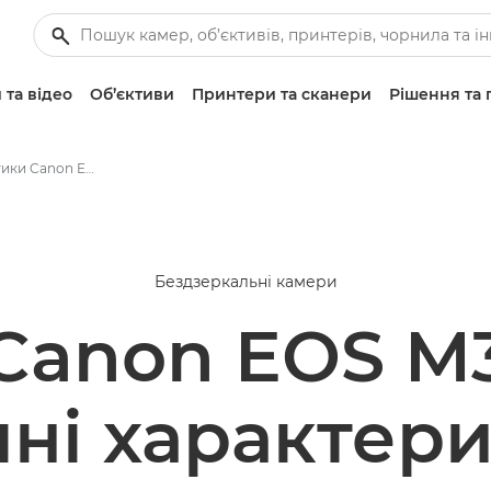
 та відео
Об’єктиви
Принтери та сканери
Рішення та 
Тех. характеристики Canon EOS M3
Бездзеркальні камери
Canon EOS M
чні характер