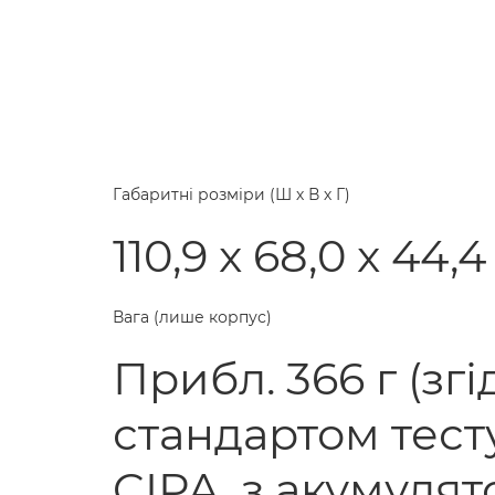
Габаритні розміри (Ш х В х Г)
110,9 x 68,0 x 44,
Вага (лише корпус)
Прибл. 366 г (згі
стандартом тест
CIPA, з акумулят