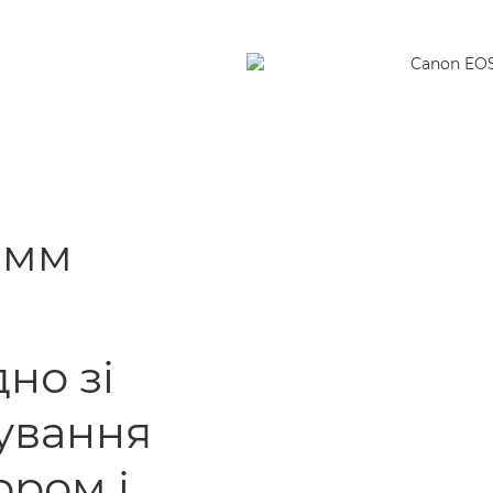
4 мм
дно зі
ування
ором і