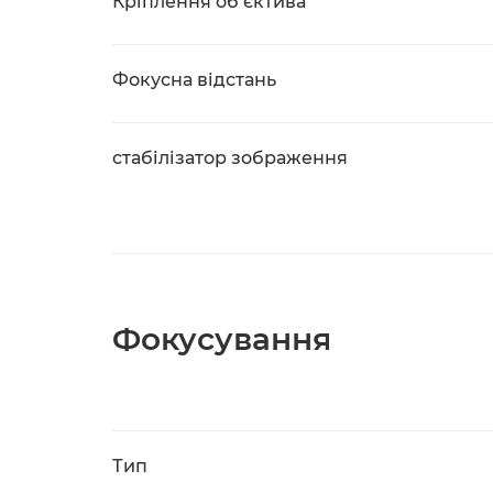
Кріплення об’єктива
Фокусна відстань
cтабілізатор зображення
Фокусування
Тип