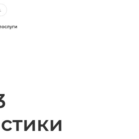
послуги
3
истики