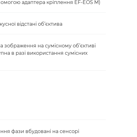
допомогою адаптера кріплення EF-EOS M)
усної відстані об’єктива
а зображення на сумісному об’єктиві
упна в разі використання сумісних
ення фази вбудовані на сенсорі