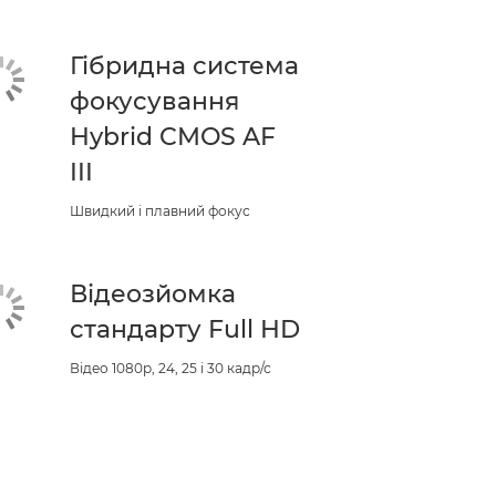
Гібридна система
фокусування
Hybrid CMOS AF
III
Швидкий і плавний фокус
Відеозйомка
стандарту Full HD
Відео 1080p, 24, 25 і 30 кадр/с