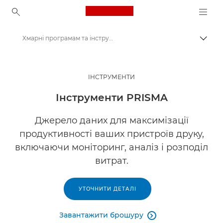
Canon Logo, back to ho
Хмарні програмам та інструменти Canon PRISMA
Пере
Canon
Рішення та послуги
ІНСТРУМЕНТИ
Продукти для бізнесу
Інструменти PRISMA
Комерційне програмне забезпечення
Джерело даних для максимізації
продуктивності ваших пристроїв друку,
включаючи моніторинг, аналіз і розподіл
витрат.
УТОЧНИТИ ДЕТАЛІ
Завантажити брошуру
