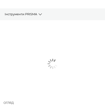
Інструменти PRISMA
Огляд
Управління кольорами
Аналітика даних
Керування пристроєм
Пов’язані рішення
Крок у майбутнє
ОГЛЯД