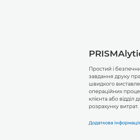
PRISMAlyti
Простий і безпечни
завдання друку пра
швидкого виставлен
операційних проце
клієнта або відділ
розрахунку витрат.
Додаткова інформаці