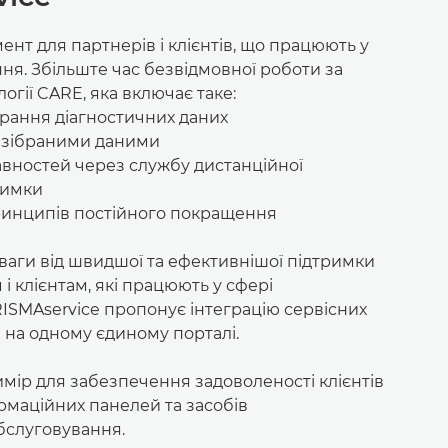
нт для партнерів і клієнтів, що працюють у
ня. Збільште час безвідмовної роботи за
гії CARE, яка включає таке:
рання діагностичних даних
зі зібраними даними
вностей через службу дистанційної
римки
принципів постійного покращення
ваги від швидшої та ефективнішої підтримки
 і клієнтам, які працюють у сфері
ISMAservice пропонує інтеграцію сервісних
 на одному єдиному порталі.
мір для забезпечення задоволеності клієнтів
рмаційних панелей та засобів
бслуговування.