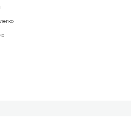
я
 легко
их