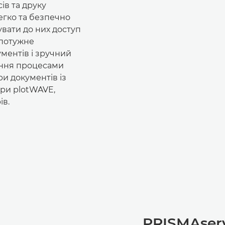
ів та друку
егко та безпечно
увати до них доступ
 потужне
ментів і зручний
ання процесами
и документів із
ери plotWAVE,
ів.
PRISMAser