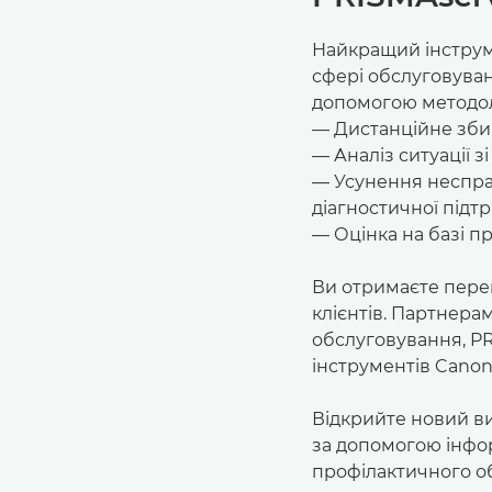
Найкращий інструме
сфері обслуговуван
допомогою методоло
— Дистанційне зби
— Аналіз ситуації 
— Усунення неспра
діагностичної підт
— Оцінка на базі 
Ви отримаєте пере
клієнтів. Партнерам
обслуговування, PR
інструментів Canon
Відкрийте новий ви
за допомогою інфо
профілактичного о