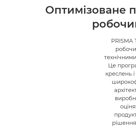
Оптимізоване п
робочи
PRISMA T
робочи
технічними
Це програ
креслень і
широкоф
архітек
виробн
оціня
продук
рішення