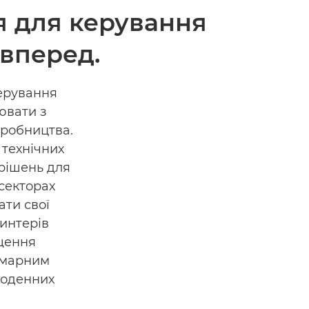
я для керування
вперед.
керування
ювати з
иробництва.
 технічних
 рішень для
секторах
ати свої
интерів
ищення
хмарним
щоденних