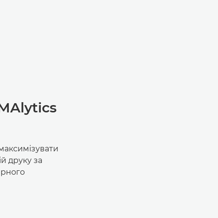
MAlytics
 максимізувати
й друку за
арного