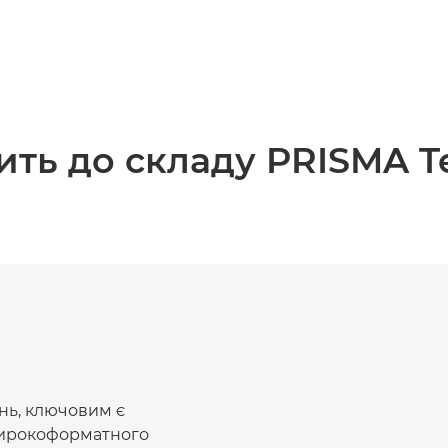
ть до складу PRISMA Te
нь, ключовим є
широкоформатного