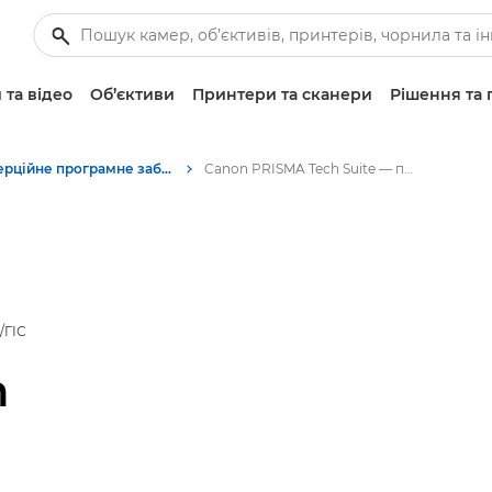
 та відео
Об’єктиви
Принтери та сканери
Рішення та 
Комерційне програмне забезпечення
Canon PRISMA Tech Suite — програмне забезпечення для бізнесу
/ГІС
h