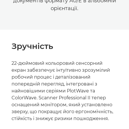
документів формату A0/E в альбомній
орієнтації.
Зручність
22-дюймовий кольоровий сенсорний
екран забезпечує інтуїтивно зрозумілий
робочий процес і деталізований
попередній перегляд, інтегровані з
найновішими серіями PlotWave та
ColorWave. Scanner Professional II тепер
оснащений монітором, який установлено
зверху, що покращує його ергономічність,
стійкість і знижує ризики пошкодження.