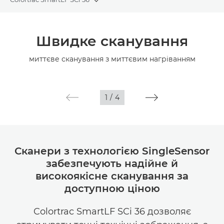
Toggle breadcrumbs
Огляд
Швидке сканування
Технічні характеристики
миттєве сканування з миттєвим нагріванням
Галерея
1
/
4
Сканери з технологією SingleSensor
забезпечують надійне й
високоякісне сканування за
доступною ціною
Colortrac SmartLF SCi 36 дозволяє