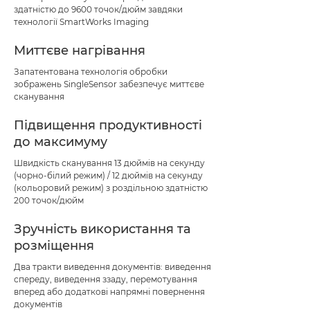
здатністю до 9600 точок/дюйм завдяки
технології SmartWorks Imaging
Миттєве нагрівання
Запатентована технологія обробки
зображень SingleSensor забезпечує миттєве
сканування
Підвищення продуктивності
до максимуму
Швидкість сканування 13 дюймів на секунду
(чорно-білий режим) / 12 дюймів на секунду
(кольоровий режим) з роздільною здатністю
200 точок/дюйм
Зручність використання та
розміщення
Два тракти виведення документів: виведення
спереду, виведення ззаду, перемотування
вперед або додаткові напрямні повернення
документів