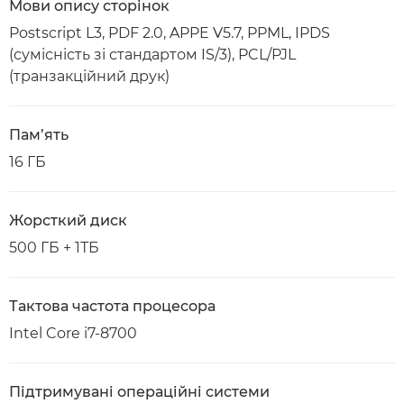
Мови опису сторінок
Postscript L3, PDF 2.0, APPE V5.7, PPML, IPDS
(сумісність зі стандартом IS/3), PCL/PJL
(транзакційний друк)
Пам’ять
16 ГБ
Жорсткий диск
500 ГБ + 1ТБ
Тактова частота процесора
Intel Core i7-8700
Підтримувані операційні системи