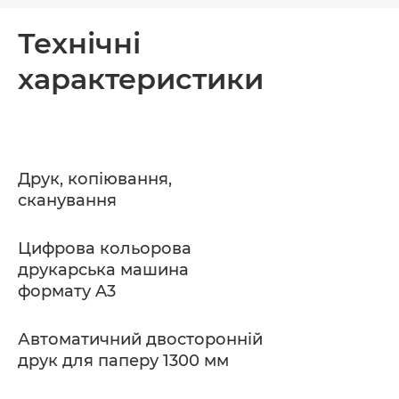
Огляд
Технічні
характеристики
Технічні характеристики
Завантажити PDF
Друк, копіювання,
сканування
Цифрова кольорова
друкарська машина
формату A3
Автоматичний двосторонній
друк для паперу 1300 мм