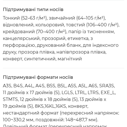
Підтримувані типи носіїв
Тонкий (52–63 г/м²), звичайний (64–105 г/м²),
відновлений, кольоровий, товстий (106–400 г/м²),
крейдований (70–400 г/м²), папір із тисненням,
канцелярський, прозорий, етикетка, з
перфорацією, друкований бланк, для індексного
друку, прозора плівка, напівпрозора плівка,
конверт, синтетичний, магнітний
Підтримувані формати носіїв
A3S, B4S, A4L, A4S, B5S, B5L, A5S, A5L, A6S, SRA3S,
11 дюймів x 17 дюймів (S), LGLS, LTRL, LTRS, EXE_L,
STMTS, 12 дюймів x 18 дюймів (S), 13 дюймів x
19 дюймів (S), 8KS,16KL,16KS, конверт,
нестандартний формат (перехресний напрямок:
100~330,2 мм, поздовжній: 148~487,7 мм).
Довільний формат (перехресний напрямок