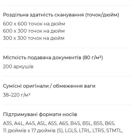
Роздільна здатність сканування (точок/дюйм)
600 x 600 точок на дюйм
600 x 300 точок на дюйм
300 x 300 точок на дюйм
Місткість подавача документів (80 г/м²)
200 аркушів
Сумісні оригінали / обмеження ваги
38–220 г/м²
Підтримувані формати носіїв
A3S, A4L, A4S, A5L, A5S, A6S, B4S, B5L, B5S, B6S,
11 дюймів x 17 дюймів (S), LGLS, LTRL, LTRS, STMTL,