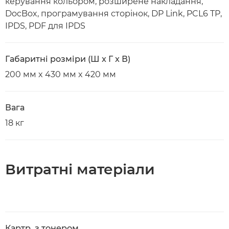
керування кольором, розширене накладання,
DocBox, програмування сторінок, DP Link, PCL6 TP,
IPDS, PDF для IPDS
Габаритні розміри (Ш x Г x В)
200 мм x 430 мм x 420 мм
Вага
18 кг
Витратні матеріали
Картр. з тонером