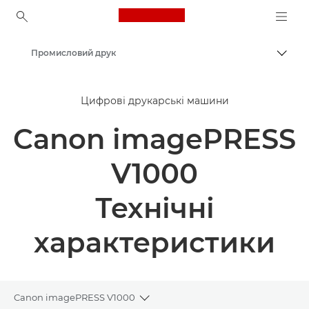
Canon Logo, back to ho
Промисловий друк
Пере
Canon
Цифрові друкарські машини
Рішення та послуги
Canon imagePRESS
Продукти для бізнесу
V1000
Технічні
характеристики
Canon imagePRESS V1000
Toggle breadcrumbs