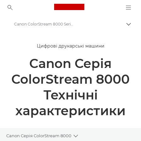
Canon Logo, back to ho
Canon ColorStream 8000 Series - Digital Colour Presses - Specifications
Пере
Canon
Цифрові друкарські машини
Рішення та послуги
Canon Серія
Продукти для бізнесу
Промисловий друк
ColorStream 8000
Canon ColorStream 8000 Series - Digital Colour Presses
Технічні
характеристики
Canon Серія ColorStream 8000
Toggle breadcrumbs