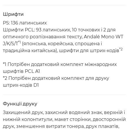
Шрифти
PS: 136 латинських
Шрифти PCL: 93 латинських, 10 точкових і 2 для
оптичного розпізнавання тексту, Andalé Mono WT
*1
J/K/S/T
(японська, корейська, спрощена і
*2
традиційна китайська), шрифти для штрих-кодів
*1 Потрібен додатковий комплект міжнародних
шрифтів PCL А1
*2 Потрібен додатковий комплект для друку
штрих-кодів D1
Функції друку
Захищений друк, захисний водяний знак, верхній і
нижній колонтитули, макет сторінки, двосторонній
друк, зменшення витрати тонера, друк плакатів,