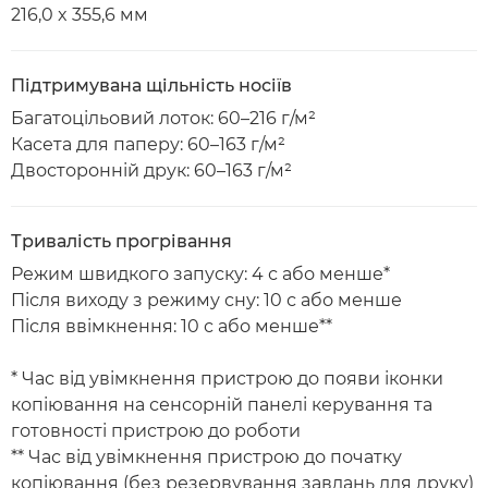
216,0 x 355,6 мм
Підтримувана щільність носіїв
Багатоцільовий лоток: 60–216 г/м²
Касета для паперу: 60–163 г/м²
Двосторонній друк: 60–163 г/м²
Тривалість прогрівання
Режим швидкого запуску: 4 с або менше*
Після виходу з режиму сну: 10 с або менше
Після ввімкнення: 10 с або менше**
* Час від увімкнення пристрою до появи іконки
копіювання на сенсорній панелі керування та
готовності пристрою до роботи
** Час від увімкнення пристрою до початку
копіювання (без резервування завдань для друку)