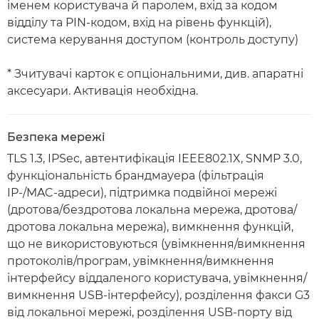
іменем користувача й паролем, вхід за кодом
відділу та PIN-кодом, вхід на рівень функцій),
система керування доступом (контроль доступу)
* Зчитувачі карток є опціональними, див. апаратні
аксесуари. Активація необхідна.
Безпека мережі
TLS 1.3, IPSec, автентифікація IEEE802.1X, SNMP 3.0,
функціональність брандмауера (фільтрація
IP-/MAC-адреси), підтримка подвійної мережі
(дротова/бездротова локальна мережа, дротова/
дротова локальна мережа), вимкнення функцій,
що не використовуються (увімкнення/вимкнення
протоколів/програм, увімкнення/вимкнення
інтерфейсу віддаленого користувача, увімкнення/
вимкнення USB-інтерфейсу), розділення факси G3
від локальної мережі, розділення USB-порту від