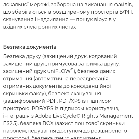
локальної мережі, заборона на виконання файлів,
що зберігаються в розширеному просторі в БФП,
сканування і надсилання — пошук вірусів у
вхідних електронних листах
Безпека документів
Безпека друку (захищений друк, кодований
захищений друк, примусова затримка друку,
*1
захищений друк uniFLOW
), безпека даних
отримання (автоматична переадресація
отриманих документів до конфіденційної
скриньки факсу), безпека сканування
(зашифрований PDF, PDF/XPS із підписом
пристрою, PDF/XPS із підписом користувача,
інтеграція з Adobe LiveCycle® Rights Management
ES2.5), безпека BOX (захист поштової скриньки
паролем, керування доступом до розширеного
простору), безпека даних надсилання