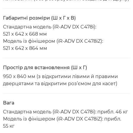
Габаритні розміри (Ш x Г x В)
Стандартна модель (iR-ADV DX C478i):
521 x 642 x 668 мм
Модель із фінішером (iR-ADV DX C478iZ):
521 x 642 x 864 мм
Простір для встановлення (Ш x Г)
950 x 840 мм (з відкритими лівими й правими
дверцятами та відкритим роз’ємом для касет)
Вага
Стандартна модель (iR-ADV DX C478i): прибл. 46 кг
Модель із фінішером (iR-ADV DX C478iZ): прибл.
55 кг