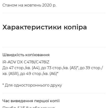
Станом на жовтень 2020 р.
Характеристики копіра
Швидкість копіювання
iR-ADV DX C478i/C478iZ
До 47 стор./хв. (A4), до 73 стор./хв. (A5)*, до 39 стор./
хв. (A5R), до 49 стор./хв. (A6)*
* Для одностороннього друку
Час виведення першої копії