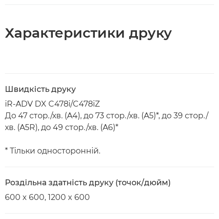
Характеристики друку
Швидкість друку
iR-ADV DX C478i/C478iZ
До 47 стор./хв. (A4), до 73 стор./хв. (A5)*, до 39 стор./
хв. (A5R), до 49 стор./хв. (A6)*
* Тільки односторонній.
Роздільна здатність друку (точок/дюйм)
600 x 600, 1200 x 600