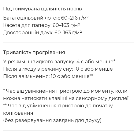
Підтримувана щільність носіїв
Багатоцільовий лоток: 60–216 г/м²
Касета для паперу: 60–163 г/м²
Двосторонній друк: 60–163 г/м²
Тривалість прогрівання
У режимі швидкого запуску: 4 с або менше*
Після виходу з режиму сну: 10 с або менше
Після ввімкнення: 10 с або менше**
* Час від увімкнення пристрою до моменту, коли
можна натискати клавіші на сенсорному дисплеї.
** Час від увімкнення пристрою до початку
копіювання
(без резервування завдань для друку)