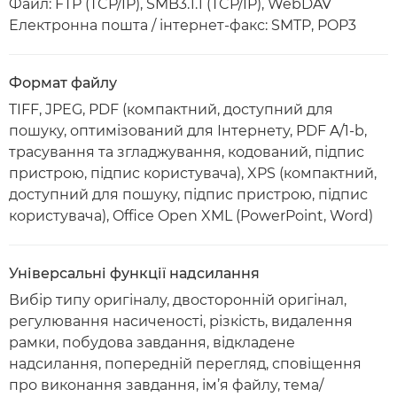
Файл: FTP (TCP/IP), SMB3.1.1 (TCP/IP), WebDAV
Електронна пошта / інтернет-факс: SMTP, POP3
Формат файлу
TIFF, JPEG, PDF (компактний, доступний для
пошуку, оптимізований для Інтернету, PDF A/1-b,
трасування та згладжування, кодований, підпис
пристрою, підпис користувача), XPS (компактний,
доступний для пошуку, підпис пристрою, підпис
користувача), Office Open XML (PowerPoint, Word)
Універсальні функції надсилання
Вибір типу оригіналу, двосторонній оригінал,
регулювання насиченості, різкість, видалення
рамки, побудова завдання, відкладене
надсилання, попередній перегляд, сповіщення
про виконання завдання, ім’я файлу, тема/