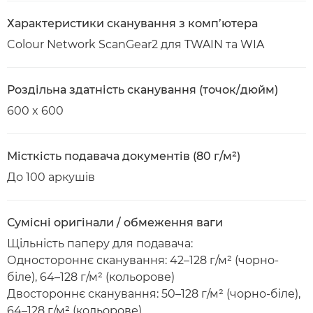
Характеристики сканування з комп’ютера
Colour Network ScanGear2 для TWAIN та WIA
Роздільна здатність сканування (точок/дюйм)
600 x 600
Місткість подавача документів (80 г/м²)
До 100 аркушів
Сумісні оригінали / обмеження ваги
Щільність паперу для подавача:
Одностороннє сканування: 42–128 г/м² (чорно-
біле), 64–128 г/м² (кольорове)
Двостороннє сканування: 50–128 г/м² (чорно-біле),
64–128 г/м² (кольорове)