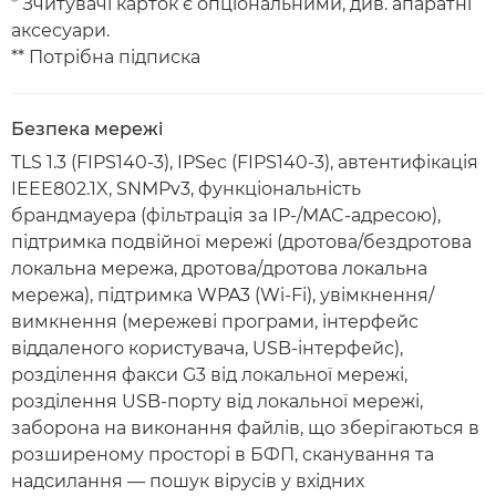
* Зчитувачі карток є опціональними, див. апаратні
аксесуари.
** Потрібна підписка
Безпека мережі
TLS 1.3 (FIPS140-3), IPSec (FIPS140-3), автентифікація
IEEE802.1X, SNMPv3, функціональність
брандмауера (фільтрація за IP-/MAC-адресою),
підтримка подвійної мережі (дротова/бездротова
локальна мережа, дротова/дротова локальна
мережа), підтримка WPA3 (Wi-Fi), увімкнення/
вимкнення (мережеві програми, інтерфейс
віддаленого користувача, USB-інтерфейс),
розділення факси G3 від локальної мережі,
розділення USB-порту від локальної мережі,
заборона на виконання файлів, що зберігаються в
розширеному просторі в БФП, сканування та
надсилання — пошук вірусів у вхідних