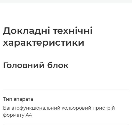
Огляд
Технічні характеристики
Докладні технічні
характеристики
Завантажити PDF
Головний блок
Тип апарата
Багатофункціональний кольоровий пристрій
формату A4