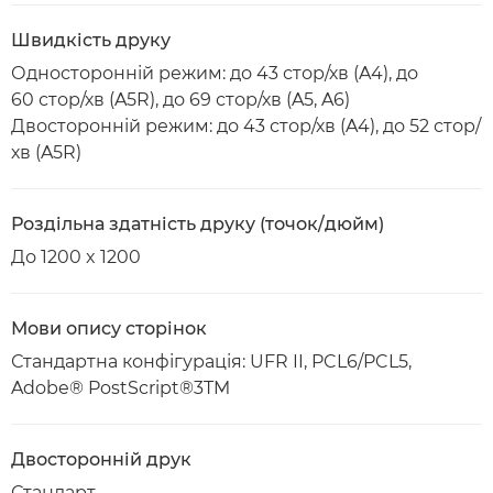
Швидкість друку
Односторонній режим: до 43 стор/хв (A4), до
60 стор/хв (A5R), до 69 стор/хв (A5, A6)
Двосторонній режим: до 43 стор/хв (A4), до 52 стор/
хв (A5R)
Роздільна здатність друку (точок/дюйм)
До 1200 x 1200
Мови опису сторінок
Стандартна конфігурація: UFR II, PCL6/PCL5,
Adobe® PostScript®3TM
Двосторонній друк
Стандарт