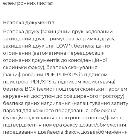
електронних листах
Безпека документів
Безпека друку (захищений друк, кодований
захищений друк, примусова затримка друку,
захищений друк uniFLOW*), безпека даних
отримання (автоматична переадресація
отриманих документів до конфіденційної
скриньки факсу), безпека сканування
(зашифрований PDF, PDF/XPS із підписом
пристрою, PDF/XPS із підписом користувача),
безпека BOX (захист поштової скриньки паролем,
керування доступом до розширеного простору),
безпека даних надсилання (налаштування запиту
пароля для кожного передавання, обмежена
функція надсилання електронної пошти/файлів,
підтвердження номера факсу, дозвіл/обмеження
передавання драйверів факсу, дозвіл/обмеження