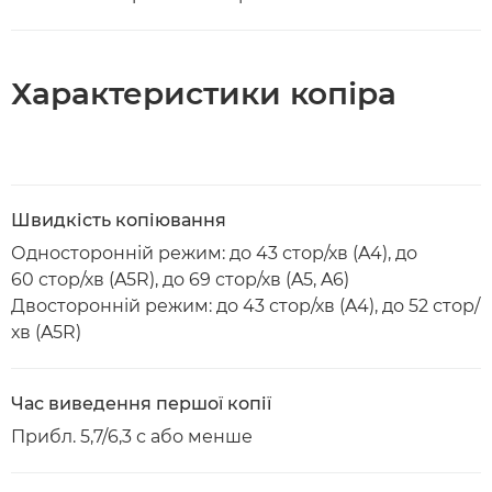
Характеристики копіра
Швидкість копіювання
Односторонній режим: до 43 стор/хв (A4), до
60 стор/хв (A5R), до 69 стор/хв (A5, A6)
Двосторонній режим: до 43 стор/хв (A4), до 52 стор/
хв (A5R)
Час виведення першої копії
Прибл. 5,7/6,3 с або менше