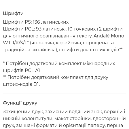
Шрифти
Шрифти PS: 136 латинських
Шрифти PCL: 93 латинські, 10 точкових і 2 шрифти
для оптичного розпізнавання тексту, Andalé Mono
WT J/K/S/T* (японська, корейська, спрощена та
традиційна китайська), шрифти для штрих-кодів**
* Потрібен додатковий комплект міжнародних
шрифтів PCL А1
** Потрібен додатковий комплект для друку
штрих-кодів D1.
Функції друку
Захищений друк, захисний водяний знак, верхній і
нижній колонтитули, макет сторінки, двосторонній
друк, змішані формати й орієнтації паперу, перша