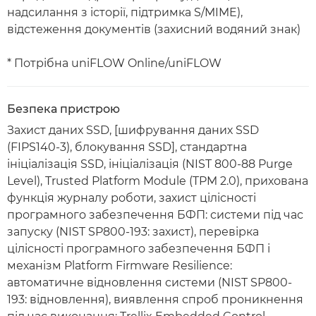
надсилання з історії, підтримка S/MIME),
відстеження документів (захисний водяний знак)
* Потрібна uniFLOW Online/uniFLOW
Безпека пристрою
Захист даних SSD, [шифрування даних SSD
(FIPS140-3), блокування SSD], стандартна
ініціалізація SSD, ініціалізація (NIST 800-88 Purge
Level), Trusted Platform Module (TPM 2.0), прихована
функція журналу роботи, захист цілісності
програмного забезпечення БФП: системи під час
запуску (NIST SP800-193: захист), перевірка
цілісності програмного забезпечення БФП і
механізм Platform Firmware Resilience:
автоматичне відновлення системи (NIST SP800-
193: відновлення), виявлення спроб проникнення