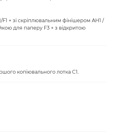
/F1 + зі скріплювальним фінішером AH1 /
йкою для паперу F3 + з відкритою
шого копіювального лотка C1.