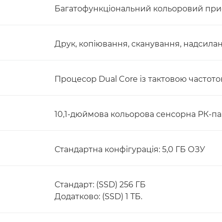
Багатофункціональний кольоровий при
Друк, копіювання, сканування, надсиланн
Процесор Dual Core із тактовою частотою
10,1-дюймова кольорова сенсорна РК-п
Стандартна конфігурація: 5,0 ГБ ОЗУ
Стандарт: (SSD) 256 ГБ
Додатково: (SSD) 1 ТБ.