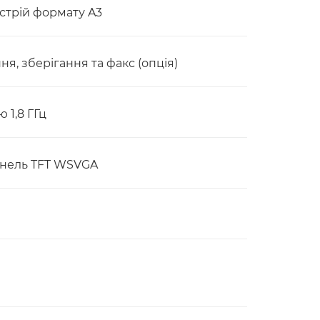
стрій формату A3
я, зберігання та факс (опція)
 1,8 ГГц
анель TFT WSVGA