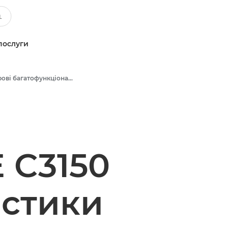
послуги
Кольорові багатофункціональні принтери
 C3150
истики