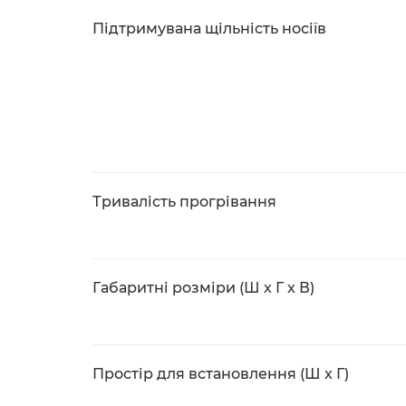
Підтримувана щільність носіїв
Тривалість прогрівання
Габаритні розміри (Ш x Г x В)
Простір для встановлення (Ш x Г)