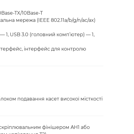
0Base-TX/10Base-T
льна мережа (IEEE 802.11a/b/g/n/ac/ax)
— 1, USB 3.0 (головний комп’ютер) — 1,
нтерфейс, інтерфейс для контролю
локом подавання касет високої місткості
 скріплювальним фінішером AH1 або