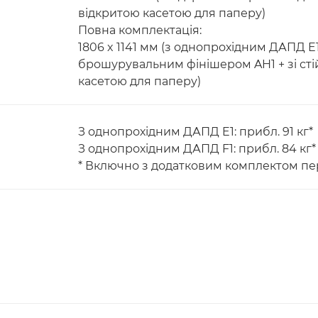
відкритою касетою для паперу)
Повна комплектація:
1806 x 1141 мм (з однопрохідним ДАПД E1
брошурувальним фінішером AH1 + зі сті
касетою для паперу)
З однопрохідним ДАПД E1: прибл. 91 кг*
З однопрохідним ДАПД F1: прибл. 84 кг*
* Включно з додатковим комплектом пер