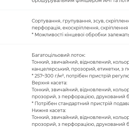
брошурувальним фінішером AH1 та лотк
Сортування, групування, зсув, скріпле
перфорація, екоскріплення, скріплення
* Можливості кінцевої обробки залежать
Багатоцільовий лоток:
Тонкий, звичайний, відновлений, кольор
канцелярський, прозорий, етикетки, з 
* 257~300 г/м², потрібен пристрій регулю
Верхня касета:
Тонкий, звичайний, відновлений, кольо
прозорий, з перфорацією, друкований б
* Потрібен стандартний пристрій подава
Нижня касета:
Тонкий, звичайний, відновлений, кольо
прозорий, з перфорацією, друкований б