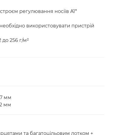
истроєм регулювання носіїв A1*
) необхідно використовувати пристрій
 до 256 г/м²
97 мм
62 мм
ерцятами та багатоцільовим лотком +