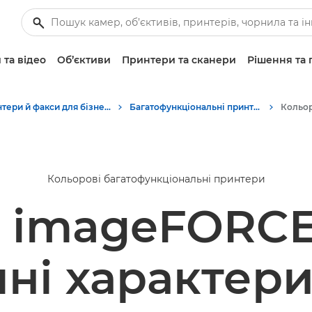
 та відео
Об’єктиви
Принтери та сканери
Рішення та 
Принтери й факси для бізнесу
Багатофункціональні принтери — універсальні принтери
Кольорові багатофункціональні принтери
 imageFORCE
чні характер