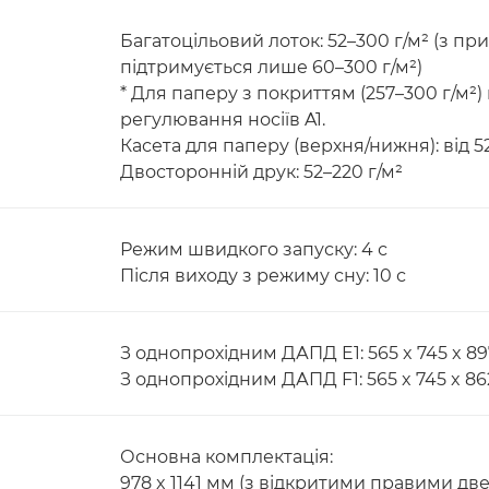
Багатоцільовий лоток: 52–300 г/м² (з пр
підтримується лише 60–300 г/м²)
* Для паперу з покриттям (257–300 г/м²
регулювання носіїв A1.
Касета для паперу (верхня/нижня): від 52
Двосторонній друк: 52–220 г/м²
Режим швидкого запуску: 4 с
Після виходу з режиму сну: 10 с
З однопрохідним ДАПД E1: 565 x 745 x 8
З однопрохідним ДАПД F1: 565 x 745 x 8
Основна комплектація:
978 x 1141 мм (з відкритими правими дв