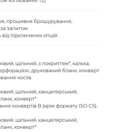
ом копіювання T2)
ння, прошивне брошурування,
 за запитом
 від підключених опцій.
овий, щільний, з покриттям*, калька,
перфорацією, друкований бланк, конверт
вання носіїв.
ровий, щільний, канцелярський,
ланк, конверт*
ння конвертів B (крім формату ISO-C5).
ровий, щільний, канцелярський,
ланк, конверт*