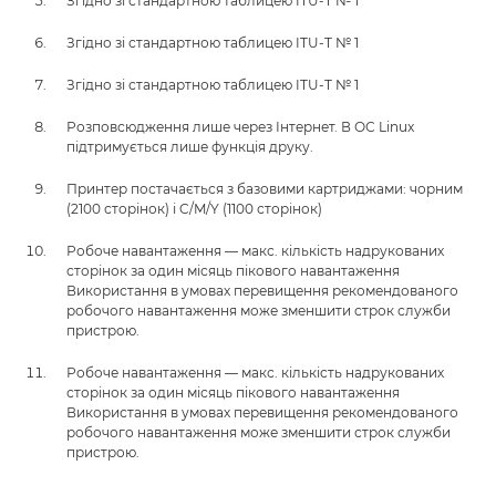
Згідно зі стандартною таблицею ITU-T № 1
Згідно зі стандартною таблицею ITU-T № 1
Згідно зі стандартною таблицею ITU-T № 1
Розповсюдження лише через Інтернет. В ОС Linux
підтримується лише функція друку.
Принтер постачається з базовими картриджами: чорним
(2100 сторінок) і C/M/Y (1100 сторінок)
Робоче навантаження — макс. кількість надрукованих
сторінок за один місяць пікового навантаження
Використання в умовах перевищення рекомендованого
робочого навантаження може зменшити строк служби
пристрою.
Робоче навантаження — макс. кількість надрукованих
сторінок за один місяць пікового навантаження
Використання в умовах перевищення рекомендованого
робочого навантаження може зменшити строк служби
пристрою.