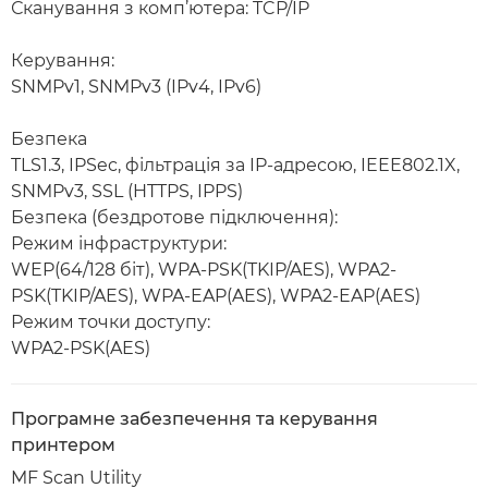
Сканування з комп’ютера: TCP/IP
Керування:
SNMPv1, SNMPv3 (IPv4, IPv6)
Безпека
TLS1.3, IPSec, фільтрація за IP-адресою, IEEE802.1X,
SNMPv3, SSL (HTTPS, IPPS)
Безпека (бездротове підключення):
Режим інфраструктури:
WEP(64/128 біт), WPA-PSK(TKIP/AES), WPA2-
PSK(TKIP/AES), WPA-EAP(AES), WPA2-EAP(AES)
Режим точки доступу:
WPA2-PSK(AES)
Програмне забезпечення та керування
принтером
MF Scan Utility