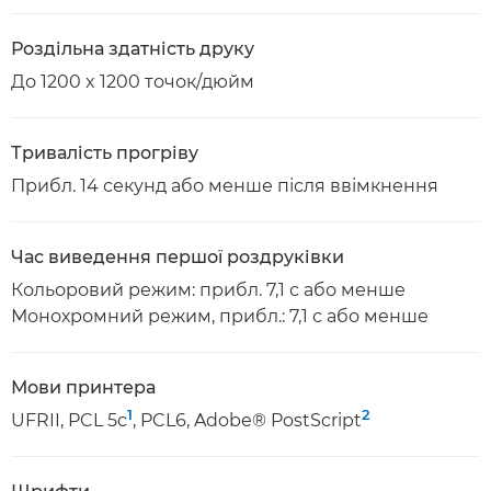
Роздільна здатність друку
До 1200 x 1200 точок/дюйм
Тривалість прогріву
Прибл. 14 секунд або менше після ввімкнення
Час виведення першої роздруківки
Кольоровий режим: прибл. 7,1 с або менше
Монохромний режим, прибл.: 7,1 с або менше
Мови принтера
1
2
UFRII, PCL 5c
, PCL6, Adobe® PostScript