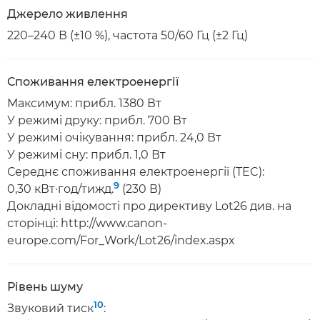
Джерело живлення
220–240 В (±10 %), частота 50/60 Гц (±2 Гц)
Споживання електроенергії
Максимум: прибл. 1380 Вт
У режимі друку: прибл. 700 Вт
У режимі очікування: прибл. 24,0 Вт
У режимі сну: прибл. 1,0 Вт
Середнє споживання електроенергії (TEC):
9
0,30 кВт·год/тижд.
(230 В)
Докладні відомості про директиву Lot26 див. на
сторінці: http://www.canon-
europe.com/For_Work/Lot26/index.aspx
Рівень шуму
10
Звуковий тиск
: