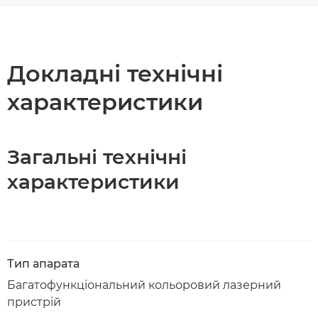
Огляд
Технічні характеристики
Докладні технічні
характеристики
Підтримка
Завантажити PDF
Загальні технічні
характеристики
Тип апарата
Багатофункціональний кольоровий лазерний
пристрій