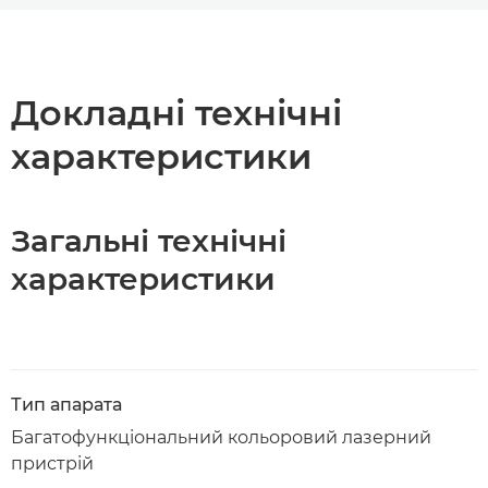
Огляд
Технічні характеристики
Докладні технічні
характеристики
Завантажити PDF
Загальні технічні
характеристики
Тип апарата
Багатофункціональний кольоровий лазерний
пристрій