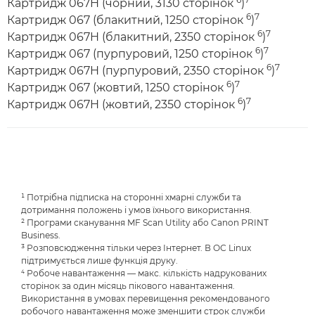
Картридж 067H (чорний, 3130 сторінок
)
6
7
Картридж 067 (блакитний, 1250 сторінок
)
6
7
Картридж 067H (блакитний, 2350 сторінок
)
6
7
Картридж 067 (пурпуровий, 1250 сторінок
)
6
7
Картридж 067H (пурпуровий, 2350 сторінок
)
6
7
Картридж 067 (жовтий, 1250 сторінок
)
6
7
Картридж 067H (жовтий, 2350 сторінок
)
¹ Потрібна підписка на сторонні хмарні служби та
дотримання положень і умов їхнього використання.
² Програми сканування MF Scan Utility або Canon PRINT
Business.
³ Розповсюдження тільки через Інтернет. В ОС Linux
підтримується лише функція друку.
⁴ Робоче навантаження — макс. кількість надрукованих
сторінок за один місяць пікового навантаження.
Використання в умовах перевищення рекомендованого
робочого навантаження може зменшити строк служби