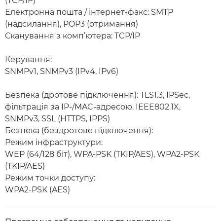
(TCP/IP)
Електронна пошта / інтернет-факс: SMTP
(надсилання), POP3 (отримання)
Сканування з комп’ютера: TCP/IP
Керування:
SNMPv1, SNMPv3 (IPv4, IPv6)
Безпека (дротове підключення): TLS1.3, IPSec,
фільтрація за IP-/MAC-адресою, IEEE802.1X,
SNMPv3, SSL (HTTPS, IPPS)
Безпека (бездротове підключення):
Режим інфраструктури:
WEP (64/128 біт), WPA-PSK (TKIP/AES), WPA2-PSK
(TKIP/AES)
Режим точки доступу:
WPA2-PSK (AES)