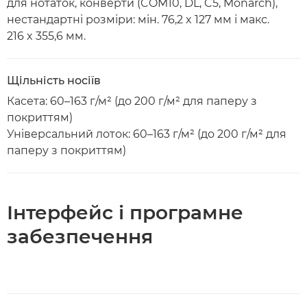
для нотаток, конверти (COM10, DL, C5, Monarch),
нестандартні розміри: мін. 76,2 x 127 мм і макс.
216 x 355,6 мм.
Щільність носіїв
Касета: 60–163 г/м² (до 200 г/м² для паперу з
покриттям)
Універсальний лоток: 60–163 г/м² (до 200 г/м² для
паперу з покриттям)
Інтерфейс і програмне
забезпечення