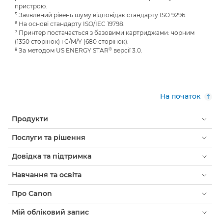
пристрою.
⁵ Заявлений рівень шуму відповідає стандарту ISO 9296.
⁶ На основі стандарту ISO/IEC 19798.
⁷ Принтер постачається з базовими картриджами: чорним
(1350 сторінок) і C/M/Y (680 сторінок).
®
⁸ За методом US ENERGY STAR
версії 3.0.
На початок
Продукти
Послуги та рішення
Довідка та підтримка
Навчання та освіта
Про Canon
Мій обліковий запис