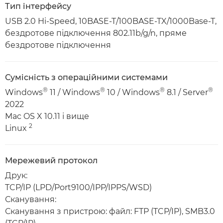
Тип інтерфейсу
USB 2.0 Hi-Speed, 10BASE-T/100BASE-TX/1000Base-T,
бездротове підключення 802.11b/g/n, пряме
бездротове підключення
Сумісність з операційними системами
®
®
®
®
Windows
11 / Windows
10 / Windows
8.1 / Server
2022
Mac OS X 10.11 і вище
2
Linux
Мережевий протокол
Друк:
TCP/IP (LPD/Port9100/IPP/IPPS/WSD)
Сканування:
Сканування з пристрою: файл: FTP (TCP/IP), SMB3.0