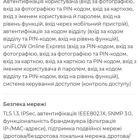
Автентифікація користувача (вхід за фотографією,
вхід за фотографією та PIN-кодом, вхід за карткою,
вхід з іменем користувача й паролем, вхід на
рівень функцій, вхід через мобільний пристрій),
автентифікація за кодом відділу (вхід за кодом
відділу та PIN-кодом, вхід на рівень функцій),
uniFLOW Online Express (вхід за PIN-кодом, вхід за
фотографією, вхід за фотографією та PIN-кодом,
вхід за карткою, вхід за карткою та PIN-кодом, вхід з
іменем користувача й паролем, вхід за кодом
відділу та PIN-кодом, вхід на рівень функцій),
система керування доступом (контроль доступу)
Безпека мережі
TLS 1.3, IPSec, автентифікація IEEE802.1X, SNMP 3.0,
функціональність брандмауера (фільтрація
IP-/MAC-адреси), підтримка подвійної мережі
(дротова/бездротова локальна мережа, дротова/