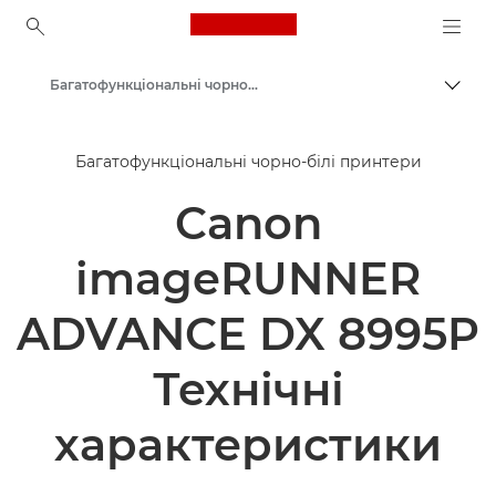
Canon Logo, back to ho
Багатофункціональні чорно-білі принтери
Пере
Canon
Багатофункціональні чорно-білі принтери
Рішення та послуги
Canon
Продукти для бізнесу
Принтери й факси для бізнесу
imageRUNNER
Багатофункціональні принтери — універсальні принтери
ADVANCE DX 8995P
Технічні
характеристики