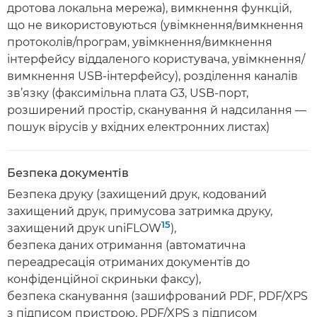
дротова локальна мережа), вимкнення функцій,
що не використовуються (увімкнення/вимкнення
протоколів/програм, увімкнення/вимкнення
інтерфейсу віддаленого користувача, увімкнення/
вимкнення USB-інтерфейсу), розділення каналів
зв’язку (факсимільна плата G3, USB-порт,
розширений простір, сканування й надсилання —
пошук вірусів у вхідних електронних листах)
Безпека документів
Безпека друку (захищений друк, кодований
захищений друк, примусова затримка друку,
15
захищений друк uniFLOW
),
безпека даних отримання (автоматична
переадресація отриманих документів до
конфіденційної скриньки факсу),
безпека сканування (зашифрований PDF, PDF/XPS
з підписом пристрою, PDF/XPS з підписом