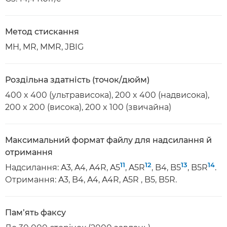
Метод стискання
MH, MR, MMR, JBIG
Роздільна здатність (точок/дюйм)
400 x 400 (ультрависока), 200 x 400 (надвисока),
200 x 200 (висока), 200 x 100 (звичайна)
Максимальний формат файлу для надсилання й
отримання
11
12
13
14
Надсилання: A3, A4, A4R, A5
, A5R
, B4, B5
, B5R
.
Отримання: A3, B4, A4, A4R, A5R , B5, B5R.
Пам’ять факсу