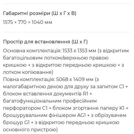
Габаритні розміри (Ш x Г x В)
1575 × 770 × 1040 мм
Простір для встановлення (Ш x Г)
Основна комплектація: 1533 x 1353 мм (з відкритим
багатоцільовим лотком/верхньою правою
кришкою + з відкритою передньою кришкою + з
лотком копіювання)
Повна комплектація: 5068 x 1409 мм (з
малогабаритною декою для друку за запитом С1 +
блоком вставлення документів R1 +
багатофункціональним професійним
перфоратором C1 + блоком згортання паперу K1 +
брошурувальним фінішером AG1 + з обрізувачем
брошур G1 + з відкритою передньою кришкою
основного пристрою)