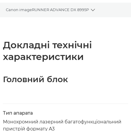
Canon imageRUNNER ADVANCE DX 8995P
Toggle breadcrum
Огляд
Технічні характеристики
Докладні технічні
характеристики
Завантажити PDF
Головний блок
Тип апарата
Монохромний лазерний багатофункціональний
пристрій формату A3