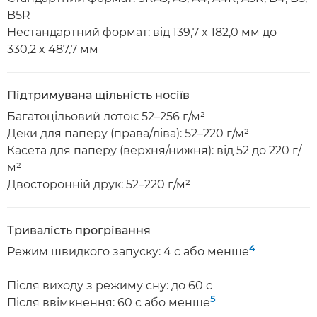
B5R
Нестандартний формат: від 139,7 x 182,0 мм до
330,2 x 487,7 мм
Підтримувана щільність носіїв
Багатоцільовий лоток: 52–256 г/м²
Деки для паперу (права/ліва): 52–220 г/м²
Касета для паперу (верхня/нижня): від 52 до 220 г/
м²
Двосторонній друк: 52–220 г/м²
Тривалість прогрівання
4
Режим швидкого запуску: 4 с або менше
Після виходу з режиму сну: до 60 с
5
Після ввімкнення: 60 с або менше