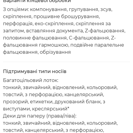
Варіанти кінцевої обробки
З опціями: компонування, групування, зсув,
скріплення, прошивне брошурування,
перфорація, еко-скріплення, скріплення за
запитом, вставляння документа, Z-фальцювання,
половинне фальцювання, C-фальцювання, Z-
фальцювання гармошкою, подвійне паралельне
фальцювання, обрізування
Підтримувані типи носіїв
Багатоцільовий лоток:
тонкий, звичайний, відновлений, кольоровий,
товстий, з перфорацією, канцелярський,
прозорий, етикетки, друкований бланк, з
виступами, креслярський*
Деки для паперу (права/ліва):
тонкий, звичайний, відновлений, кольоровий,
товстий, канцелярський, з перфорацією,