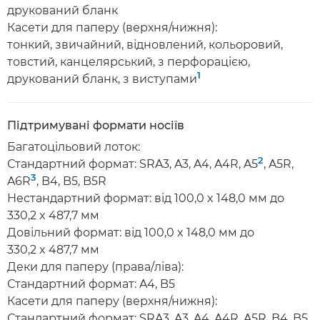
друкований бланк
Касети для паперу (верхня/нижня):
тонкий, звичайний, відновлений, кольоровий,
товстий, канцелярський, з перфорацією,
1
друкований бланк, з виступами
Підтримувані формати носіїв
Багатоцільовий лоток:
2
Стандартний формат: SRA3, A3, A4, A4R, A5
, A5R,
3
A6R
, B4, B5, B5R
Нестандартний формат: від 100,0 x 148,0 мм до
330,2 x 487,7 мм
Довільний формат: від 100,0 x 148,0 мм до
330,2 x 487,7 мм
Деки для паперу (права/ліва):
Стандартний формат: A4, B5
Касети для паперу (верхня/нижня):
Стандартний формат: SRA3, A3, A4, A4R, A5R, B4, B5,