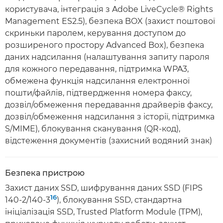
користувача, інтеграція з Adobe LiveCycle® Rights
Management ES2.5), безпека BOX (захист поштової
скриньки паролем, керування доступом до
розширеного простору Advanced Box), безпека
даних надсилання (налаштування запиту пароля
для кожного передавання, підтримка WPA3,
обмежена функція надсилання електронної
пошти/файлів, підтвердження номера факсу,
дозвіл/обмеження передавання драйверів факсу,
дозвіл/обмеження надсилання з історії, підтримка
S/MIME), блокування сканування (QR-код),
відстеження документів (захисний водяний знак)
Безпека пристрою
Захист даних SSD, шифрування даних SSD (FIPS
16
140-2/140-3
), блокування SSD, стандартна
ініціалізація SSD, Trusted Platform Module (TPM),