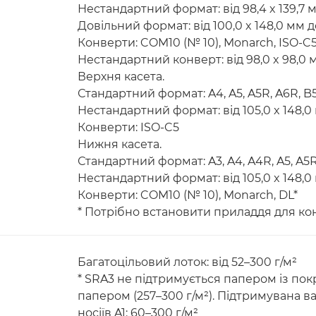
Нестандартний формат: від 98,4 x 139,7 м
Довільний формат: від 100,0 x 148,0 мм д
Конверти: COM10 (№ 10), Monarch, ISO-C5
Нестандартний конверт: від 98,0 x 98,0 м
Верхня касета.
Стандартний формат: A4, A5, A5R, A6R, B
Нестандартний формат: від 105,0 x 148,0 
Конверти: ISO-C5
Нижня касета.
Стандартний формат: A3, A4, A4R, A5, A5R
Нестандартний формат: від 105,0 x 148,0 
Конверти: COM10 (№ 10), Monarch, DL*
* Потрібно встановити приладдя для кон
Багатоцільовий лоток: від 52–300 г/м²
* SRA3 не підтримується папером із пок
папером (257–300 г/м²). Підтримувана 
носіїв A1: 60–300 г/м²