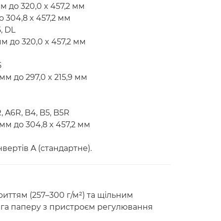
м до 320,0 x 457,2 мм
о 304,8 x 457,2 мм
, DL
м до 320,0 x 457,2 мм
5
мм до 297,0 x 215,9 мм
, A6R, B4, B5, B5R
мм до 304,8 x 457,2 мм
вертів A (стандартне).
риттям (257–300 г/м²) та щільним
вага паперу з пристроєм регулювання