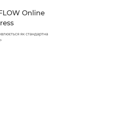
FLOW Online
ress
овлюється як стандартна
ь