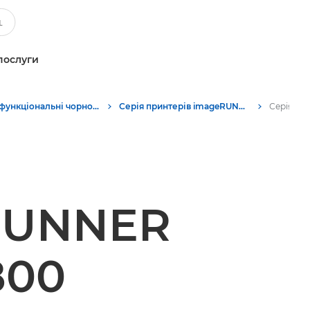
послуги
Багатофункціональні чорно-білі принтери
Серія принтерів imageRUNNER ADVANCE DX 4800
eRUNNER
800