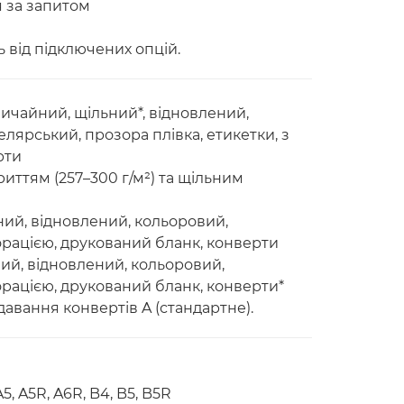
я за запитом
 від підключених опцій.
вичайний, щільний*, відновлений,
елярський, прозора плівка, етикетки, з
рти
риттям (257–300 г/м²) та щільним
ний, відновлений, кольоровий,
орацією, друкований бланк, конверти
ий, відновлений, кольоровий,
орацією, друкований бланк, конверти*
авання конвертів A (стандартне).
5, A5R, A6R, B4, B5, B5R