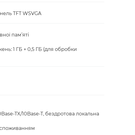
анель TFT WSVGA
вної пам’яті
ь: 1 ГБ + 0,5 ГБ (для обробки
0Base-TX/10Base-T, бездротова локальна
госпоживанням