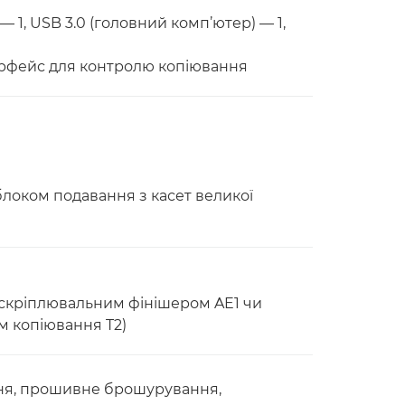
— 1, USB 3.0 (головний комп’ютер) — 1,
ерфейс для контролю копіювання
 блоком подавання з касет великої
і скріплювальним фінішером AE1 чи
м копіювання T2)
ння, прошивне брошурування,