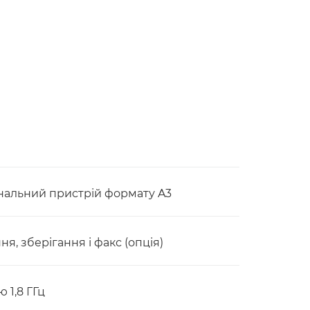
альний пристрій формату A3
я, зберігання і факс (опція)
 1,8 ГГц