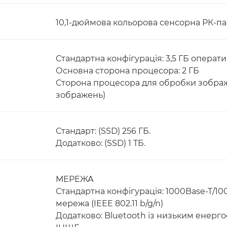
10,1-дюймова кольорова сенсорна РК-п
Стандартна конфігурація: 3,5 ГБ операти
Основна сторона процесора: 2 ГБ
Сторона процесора для обробки зображен
зображень)
Стандарт: (SSD) 256 ГБ.
Додатково: (SSD) 1 ТБ.
МЕРЕЖА
Стандартна конфігурація: 1000Base-T/10
мережа (IEEE 802.11 b/g/n)
Додатково: Bluetooth із низьким енер