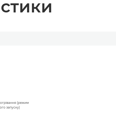
истики
рогрівання (режим
ого запуску)