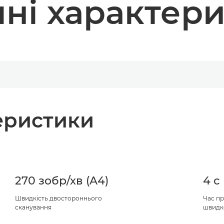
чні характер
теристики
270 зобр/хв (A4)
4 с
Швидкість двостороннього
Час п
сканування
швидк