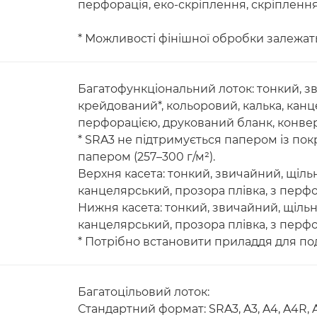
перфорація, еко-скріплення, скріпленн
* Можливості фінішної обробки залежать
Багатофункціональний лоток: тонкий, з
крейдований*, кольоровий, калька, канц
перфорацією, друкований бланк, конве
* SRA3 не підтримується папером із пок
папером (257–300 г/м²).
Верхня касета: тонкий, звичайний, щіль
канцелярський, прозора плівка, з перф
Нижня касета: тонкий, звичайний, щільн
канцелярський, прозора плівка, з перф
* Потрібно встановити приладдя для под
Багатоцільовий лоток:
Стандартний формат: SRA3, A3, A4, A4R, A