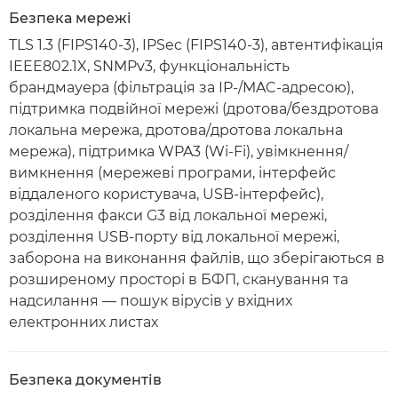
Безпека мережі
TLS 1.3 (FIPS140-3), IPSec (FIPS140-3), автентифікація
IEEE802.1X, SNMPv3, функціональність
брандмауера (фільтрація за IP-/MAC-адресою),
підтримка подвійної мережі (дротова/бездротова
локальна мережа, дротова/дротова локальна
мережа), підтримка WPA3 (Wi-Fi), увімкнення/
вимкнення (мережеві програми, інтерфейс
віддаленого користувача, USB-інтерфейс),
розділення факси G3 від локальної мережі,
розділення USB-порту від локальної мережі,
заборона на виконання файлів, що зберігаються в
розширеному просторі в БФП, сканування та
надсилання — пошук вірусів у вхідних
електронних листах
Безпека документів