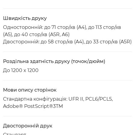
Швидкість друку
Односторонній: до 71 стор/хв (A4), до 113 стор/хв
(A5), до 40 стор/хв (A5R, A6)
Двосторонній: до 58 стор/хв (A4), до 33 стор/хв (A5R)
Роздільна здатність друку (точок/дюйм)
До 1200 x 1200
Мови опису сторінок
Стандартна конфігурація: UFR II, PCL6/PCL5,
Adobe® PostScript®3TM
Двосторонній друк
Стандарт