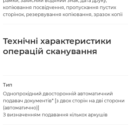
рамки, захисний водяний знак, дата друку,
копіювання посвідчення, пропускання пустих
сторінок, резервування копіювання, зразок копії
Технічні характеристики
операцій сканування
Тип
Однопрохідний двосторонній автоматичний
подавач документів* [з двох сторін на дві сторони
(автоматично)]
З визначенням подавання кількох аркушів