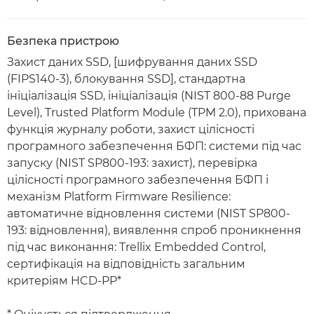
Безпека пристрою
Захист даних SSD, [шифрування даних SSD
(FIPS140-3), блокування SSD], стандартна
ініціалізація SSD, ініціалізація (NIST 800-88 Purge
Level), Trusted Platform Module (TPM 2.0), прихована
функція журналу роботи, захист цілісності
програмного забезпечення БФП: системи під час
запуску (NIST SP800-193: захист), перевірка
цілісності програмного забезпечення БФП і
механізм Platform Firmware Resilience:
автоматичне відновлення системи (NIST SP800-
193: відновлення), виявлення спроб проникнення
під час виконання: Trellix Embedded Control,
сертифікація на відповідність загальним
критеріям HCD-PP*