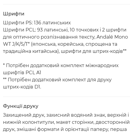
Шрифти
Шрифти PS: 136 латинських
Шрифти PCL: 93 латинські, 10 точкових і 2 шрифти
для оптичного розпізнавання тексту, Andalé Mono
WT J/K/S/T* (японська, корейська, спрощена та
традиційна китайська), шрифти для штрих-кодів**
* Потрібен додатковий комплект міжнародних
шрифтів PCL А1
** Потрібен додатковий комплект для друку
штрих-кодів D1.
Функції друку
Захищений друк, захисний водяний знак, верхній і
нижній колонтитули, макет сторінки, двосторонній
друк, змішані формати й орієнтації паперу, перша