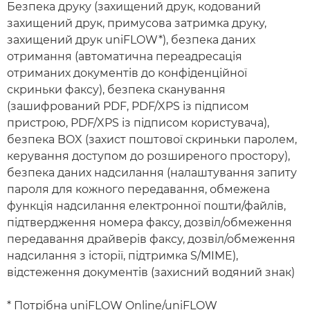
Безпека друку (захищений друк, кодований
захищений друк, примусова затримка друку,
захищений друк uniFLOW*), безпека даних
отримання (автоматична переадресація
отриманих документів до конфіденційної
скриньки факсу), безпека сканування
(зашифрований PDF, PDF/XPS із підписом
пристрою, PDF/XPS із підписом користувача),
безпека BOX (захист поштової скриньки паролем,
керування доступом до розширеного простору),
безпека даних надсилання (налаштування запиту
пароля для кожного передавання, обмежена
функція надсилання електронної пошти/файлів,
підтвердження номера факсу, дозвіл/обмеження
передавання драйверів факсу, дозвіл/обмеження
надсилання з історії, підтримка S/MIME),
відстеження документів (захисний водяний знак)
* Потрібна uniFLOW Online/uniFLOW