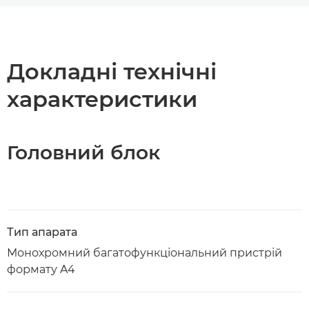
Огляд
Технічні характеристики
Докладні технічні
характеристики
Завантажити PDF
Головний блок
Тип апарата
Монохромний багатофункціональний пристрій
формату A4