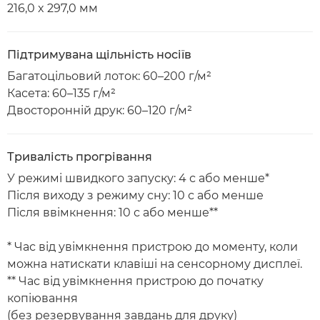
216,0 x 297,0 мм
Підтримувана щільність носіїв
Багатоцільовий лоток: 60–200 г/м²
Касета: 60–135 г/м²
Двосторонній друк: 60–120 г/м²
Тривалість прогрівання
У режимі швидкого запуску: 4 с або менше*
Після виходу з режиму сну: 10 с або менше
Після ввімкнення: 10 с або менше**
* Час від увімкнення пристрою до моменту, коли
можна натискати клавіші на сенсорному дисплеї.
** Час від увімкнення пристрою до початку
копіювання
(без резервування завдань для друку)