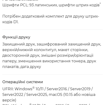
*
Шрифти PCL: 93 латинських, шрифти штрих-кодів
Потрібен додатковий комплект для друку штрих-
кодів D1.
Функції друку
Захищений друк, зашифрований захищений друк,
верхній/нижній колонтитул, макет сторінки,
двосторонній друк, змішані розміри/орієнтації
паперу, зменшення використання тонера, друк
плакатів, дата друку
Операційні системи
®
UFRII: Windows
10/11 / Server2016 / Server2019 /
Server2022 / Server2025, macOS (10.15 або новіша
версія)
®