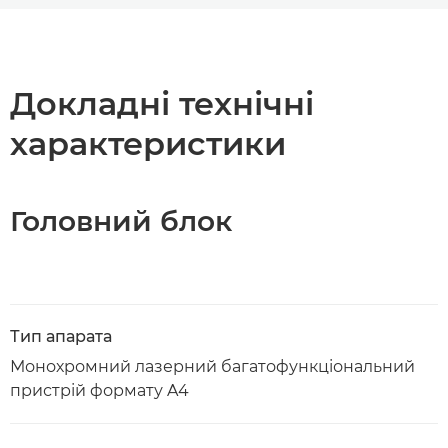
Огляд
Технічні характеристики
Докладні технічні
характеристики
Підтримка
Завантажити PDF
Головний блок
Тип апарата
Монохромний лазерний багатофункціональний
пристрій формату A4