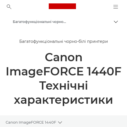
Canon Logo, back to ho
Багатофункціональні чорно-білі принтери
Пере
Canon
Багатофункціональні чорно-білі принтери
Рішення та послуги
Canon
Продукти для бізнесу
Принтери й факси для бізнесу
ImageFORCE 1440F
Багатофункціональні принтери — універсальні принтери
Технічні
характеристики
Canon ImageFORCE 1440F
Toggle breadcrumbs