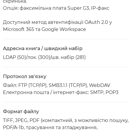
скринька.
Опція: факсимільна плата Super G3, IP-факс
Доступний метод автентифікації OAuth 2.0 у
Microsoft 365 та Google Workspace
Адресна книга / швидкий набір
LDAP (50)/лок. (300)/шв. набір (281)
Протокол зв’язку
Файл: FTP (TCP/IP), SMB3.1.1 (TCP/IP), WebDAV
Електронна пошта / інтернет-факс: SMTP, POP3
Формат файлу
TIFF, JPEG, PDF (компактний, з можливістю пошуку,
PDF/A-1b, трасування та згладжування,