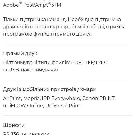
®
®
Adobe
PostScript
3TM
Тільки підтримка команд. Необхідна підтримка
драйверів сторонніх розробників або підтримка
програмою функції прямого друку.
Прямий друк
Підтримувані типи файлів: PDF, TIFF/JPEG
(з USB-накопичувача)
Друк із мобільних пристроїв / хмари
AirPrint, Mopria, IPP Everywhere, Canon PRINT,
uniFLOW Online, Universal Print
Шрифти
PS: 136 латинських