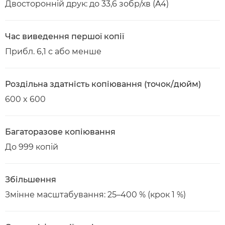
Двосторонній друк: до 33,6 зобр/хв (A4)
Час виведення першої копії
Прибл. 6,1 с або менше
Роздільна здатність копіювання (точок/дюйм)
600 x 600
Багаторазове копіювання
До 999 копій
Збільшення
Змінне масштабування: 25–400 % (крок 1 %)