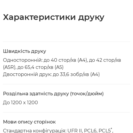
Характеристики друку
Швидкість друку
Односторонній: до 40 стор/хв (A4), до 42 стор/хв
(A5R), до 65,4 стор/хв (A5)
Двосторонній друк: до 33,6 зобр/хв (A4)
Роздільна здатність друку (точок/дюйм)
До 1200 x 1200
Мови опису сторінок
*
Стандартна конфігурація: UFR II, PCL6, PCL5
,