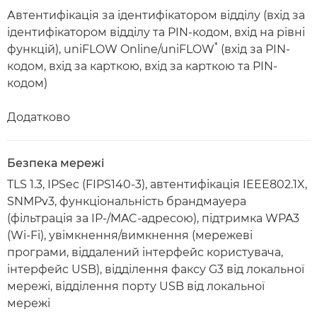
Автентифікація за ідентифікатором відділу (вхід за
ідентифікатором відділу та PIN-кодом, вхід на рівні
*
функцій), uniFLOW Online/uniFLOW
(вхід за PIN-
кодом, вхід за карткою, вхід за карткою та PIN-
кодом)
Додатково
Безпека мережі
TLS 1.3, IPSec (FIPS140-3), автентифікація IEEE802.1X,
SNMPv3, функціональність брандмауера
(фільтрація за IP-/MAC-адресою), підтримка WPA3
(Wi-Fi), увімкнення/вимкнення (мережеві
програми, віддалений інтерфейс користувача,
інтерфейс USB), відділення факсу G3 від локальної
мережі, відділення порту USB від локальної
мережі