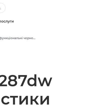
послуги
Багатофункціональні чорно-білі принтери
F287dw
истики