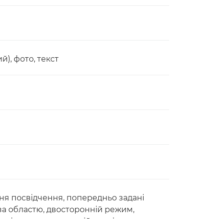
й), фото, текст
ання посвідчення, попередньо задані
за областю, двосторонній режим,