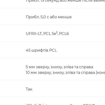
Прибл. 15 секунд або менше після вві
Прибл. 5,0 с або менше
1
UFRII-LT, PCL 5e
, PCL6
45 шрифтів PCL
5 мм зверху, знизу, зліва та справа
10 мм зверху, знизу, зліва та справа (кон
Так