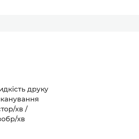
дкість друку
сканування
стор/хв /
зобр/хв