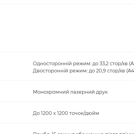
Односторонній режим: до 33,2 стор/хв (A
Двосторонній режим: до 20,9 стор/хв (A4
Монохромний лазерний друк
До 1200 x 1200 точок/дюйм