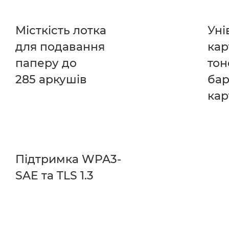
Місткість лотка
Уні
для подавання
кар
паперу до
тон
285 аркушів
ба
ка
Підтримка WPA3-
SAE та TLS 1.3