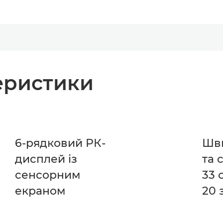
теристики
6-рядковий РК-
Шви
дисплей із
та 
сенсорним
33 
екраном
20 