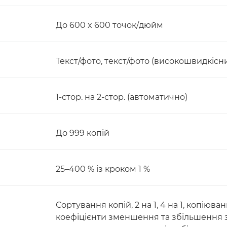
До 600 x 600 точок/дюйм
Текст/фото, текст/фото (високошвидкісни
1-стор. на 2-стор. (автоматично)
До 999 копій
25–400 % із кроком 1 %
Сортування копій, 2 на 1, 4 на 1, копіюв
коефіцієнти зменшення та збільшення 