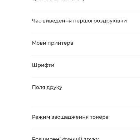
Час виведення першої роздруківки
Мови принтера
Шрифти
Поля друку
Режим заощадження тонера
Розширені функції друку