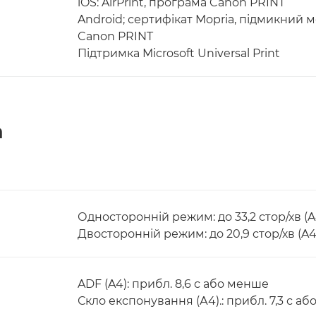
iOS: AirPrint, програма Canon PRINT
Android; сертифікат Mopria, підмикний м
Canon PRINT
Підтримка Microsoft Universal Print
а
Односторонній режим: до 33,2 стор/хв (A
Двосторонній режим: до 20,9 стор/хв (A4
ADF (A4): прибл. 8,6 с або менше
Скло експонування (А4).: прибл. 7,3 с а