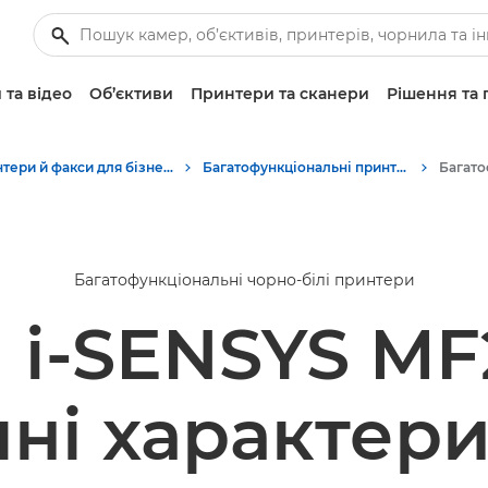
 та відео
Об’єктиви
Принтери та сканери
Рішення та 
Принтери й факси для бізнесу
Багатофункціональні принтери — універсальні принтери
Багатофункціональні чорно-білі принтери
 i-SENSYS M
чні характер