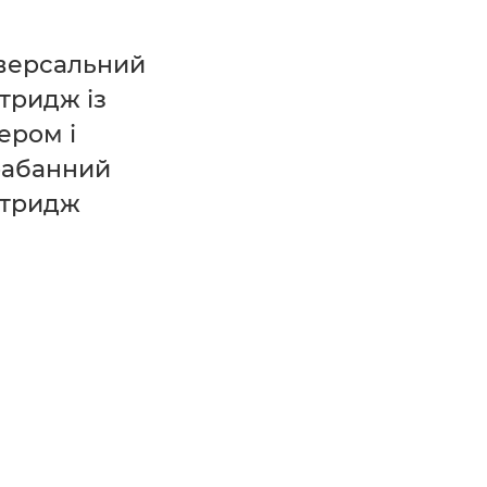
версальний
тридж із
ером і
рабанний
ртридж