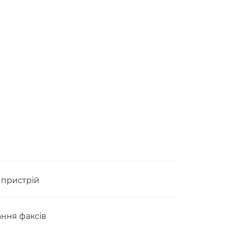
 пристрій
ання факсів