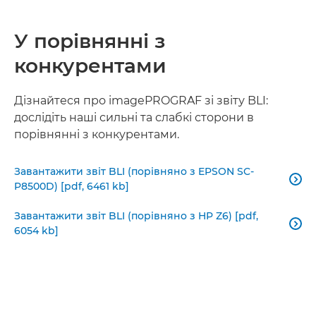
У порівнянні з
конкурентами
Дізнайтеся про imagePROGRAF зі звіту BLI:
дослідіть наші сильні та слабкі сторони в
порівнянні з конкурентами.
Завантажити звіт BLI (порівняно з EPSON SC-

P8500D) [pdf, 6461 kb]
Завантажити звіт BLI (порівняно з HP Z6) [pdf,

6054 kb]