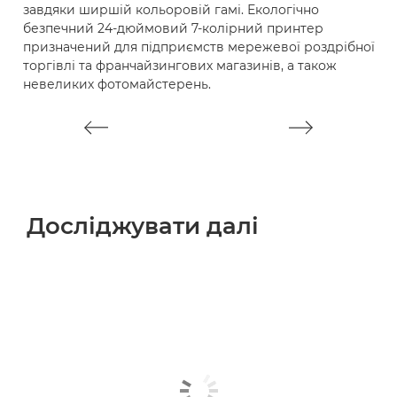
завдяки ширшій кольоровій гамі. Екологічно
ш
безпечний 24-дюймовий 7-колірний принтер
д
призначений для підприємств мережевої роздрібної
п
торгівлі та франчайзингових магазинів, а також
ф
невеликих фотомайстерень.
п
Досліджувати далі