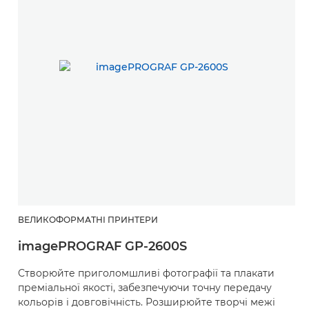
ВЕЛИКОФОРМАТНІ ПРИНТЕРИ
В
imagePROGRAF GP-2600S
i
Створюйте приголомшливі фотографії та плакати
Д
преміальної якості, забезпечуючи точну передачу
з
кольорів і довговічність. Розширюйте творчі межі
ф