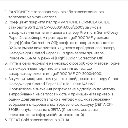
PANTONE™ є торговою маркою або зареєстрованою
торговою маркою Pantone LLC.
Коефіцієнт покриття палітри PANTONE FORMULA GUIDE
становить 96 % для GP-6600S/4600S/2600S за умови
використання напівглянцевого паперу Premium Semi-Glossy
Paper 2 з драйвером принтера imagePROGRAF у режимі
[High] [Color Correction Off]; коефіцієнт покриття становить
82 % за умови використання цупкого крейдованого паперу
Heavyweight Coated Paper HG з драйвером принтера
imagePROGRAF у режимі [High] [Color Correction Off]
П’ять із семи чорнил є найновішою розробкою. Матове чорне
та помаранчеве чорнило аналогічні до тих, що
використовуються в imagePROGRAF GP-2000/4000.
За умови використання цупкого крейдованого паперу Canon
Heavyweight Coated Paper HG щільністю 145 г/м2.
Прогнозоване значення розраховане відповідно до методу
випробування на світлостійкість у приміщенні та критеріїв
оцінки довговічності згідно з методом оцінки збереження
зображень цифрового кольорового фотодруку (JEITA CP-
3901B), опублікованого JEITA (Японська асоціація
електроніки та інформаційних технологій).
EPEAT Gold зареєстровано в США