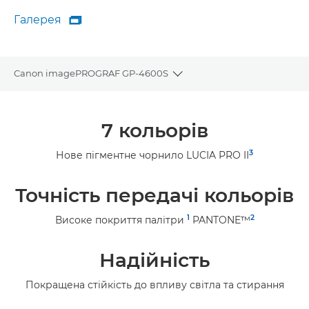
Галерея

Галерея
Canon imagePROGRAF GP-4600S
Toggle breadcrumbs
Огляд
7 кольорів
Технічні характеристики
3
Нове пігментне чорнило LUCIA PRO II
Галерея
Точність передачі кольорів
Підтримка
1
2
Високе покриття палітри
PANTONE™
Надійність
Покращена стійкість до впливу світла та стирання