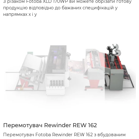
З різаком Fotoba XLD 170WP ви можете обрізати готову
продукцію відповідно до бажаних специфікацій у
напрямках x і y
Перемотувач Rewinder REW 162
Перемотувач Fotoba Rewinder REW 162 з вбудованим