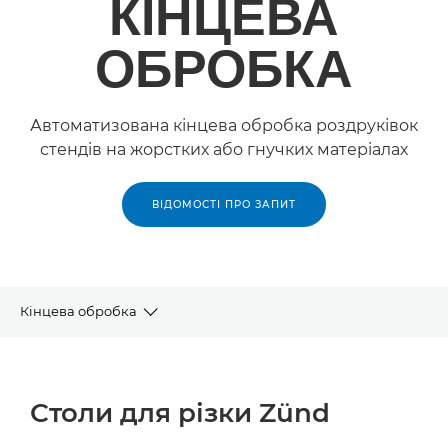
КІНЦЕВА
ОБРОБКА
Автоматизована кінцева обробка роздруківок
стендів на жорстких або гнучких матеріалах
ВІДОМОСТІ ПРО ЗАПИТ
Кінцева обробка
ПРОДУКЦІЯ
Столи для різки Zünd
ПОДІБНІ ПРОДУКТИ Й ВИРОБИ