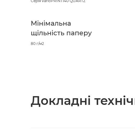
Серія varioPRINT140 QUARTZ
Мінімальна
щільність паперу
80 г/м2
Докладні техні