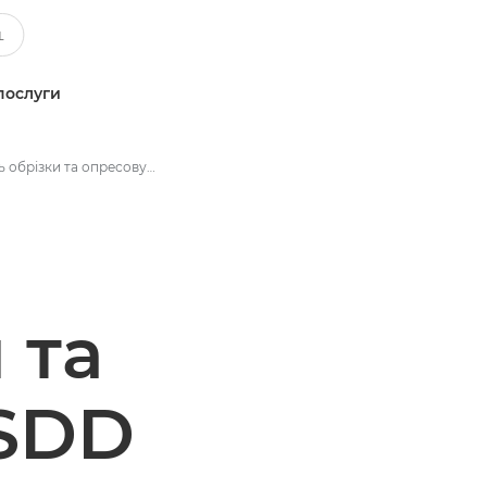
послуги
Модуль обрізки та опресовування SDD від Canon — аксесуари для кінцевої обробки — технічні характеристики
 та
 SDD