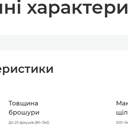
чні характер
теристики
Товщина
Ма
брошури
щіл
До 25 аркушів (80 г/м2)
300 г/