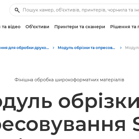
 та відео
Об’єктиви
Принтери та сканери
Рішення та 
Рішення для обробки друкованих матеріалів
Модуль обрізки та опресовування SDD від Canon — аксесуари для кінцевої обробки
Фінішна обробка широкоформатних матеріалів
дуль обрізки
есовування