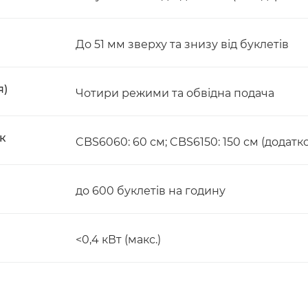
До 51 мм зверху та знизу від буклетів
я)
Чотири режими та обвідна подача
к
CBS6060: 60 см; CBS6150: 150 см (додатк
до 600 буклетів на годину
<0,4 кВт (макс.)