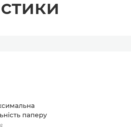
истики
ксимальна
ьність паперу
м2