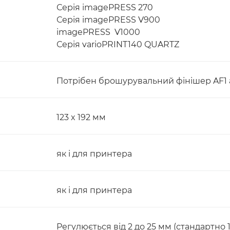
Серія imagePRESS 270
Серія imagePRESS V900
imagePRESS V1000
Серія varioPRINT140 QUARTZ
Потрібен брошурувальний фінішер AF1 
123 x 192 мм
як і для принтера
як і для принтера
Регулюється від 2 до 25 мм (стандартно 