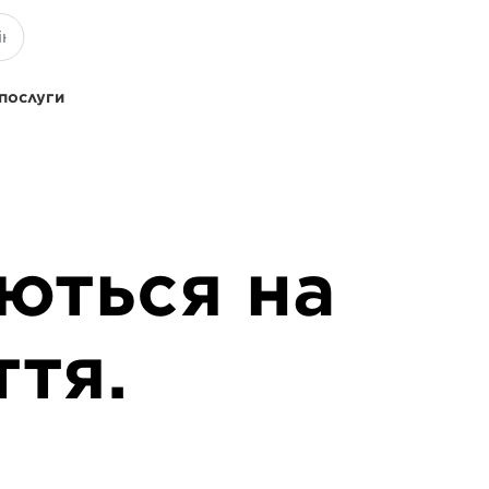
 послуги
ються на
ття.