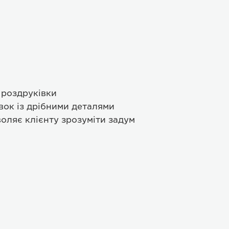
 роздруківки
вок із дрібними деталями
оляє клієнту зрозуміти задум