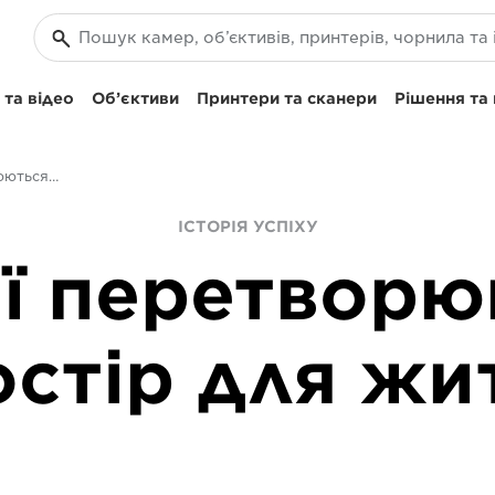
та відео
Об’єктиви
Принтери та сканери
Рішення та
Коли мрії перетворюються на простір для життя.
ІСТОРІЯ УСПІХУ
ії перетворю
стір для жи