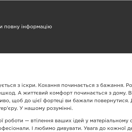
и повну інформацію
ється з іскри. Кохання починається з бажання. Ро
шкод. А життєвий комфорт починається з дому. 
иво, щоб до цієї фортеці ви бажали повернутися. 
тер'єру. У нашому розумінні.
 роботи — втілення ваших ідей у матеріальному св
офесіонали. І любимо дивувати. Увага до кожної д