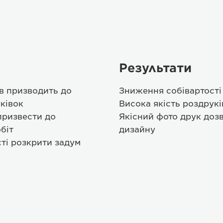
Результати
в призводить до
Зниження собівартості
ківок
Висока якість роздрукі
призвести до
Якісний фото друк дозв
біт
дизайну
ті розкрити задум