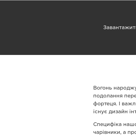
Завантажит
Вогонь народжу
подолання пере
фортеця. І важл
існує дизайн ін
Специфіка нашої
чарівники, а пр