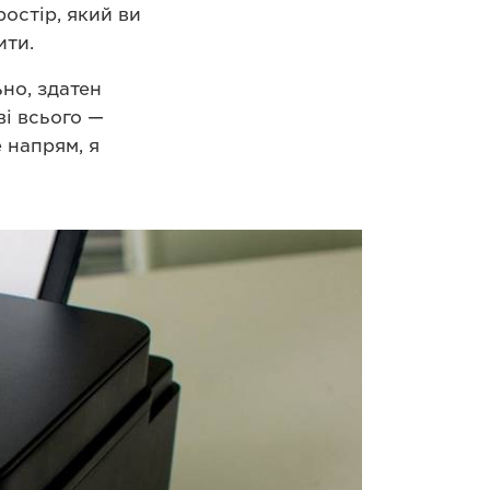
остір, який ви
ити.
но, здатен
і всього —
 напрям, я