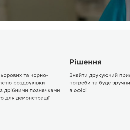
Рішення
льорових та чорно-
Знайти друкуючий прис
тістю роздруківки
потреби та буде зручни
із дрібними позначками
в офісі
о для демонстрації