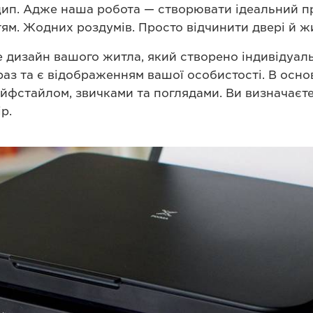
ип. Адже наша робота — створювати ідеальний пр
ям. Жодних роздумів. Просто відчинити двері й ж
е дизайн вашого житла, який створено індивідуаль
аз та є відображенням вашої особистості. В основ
айфстайлом, звичками та поглядами. Ви визначаєте
р.