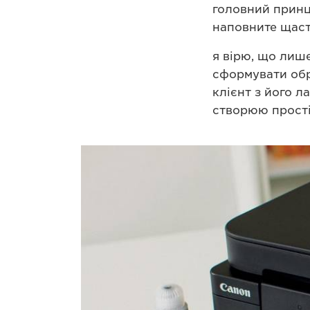
головний принц
наповните щаст
я вірю, що лиш
сформувати обр
клієнт з його л
створюю прості