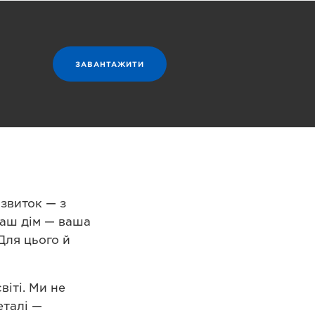
ЗАВАНТАЖИТИ
звиток — з
Ваш дім — ваша
Для цього й
іті. Ми не
еталі —