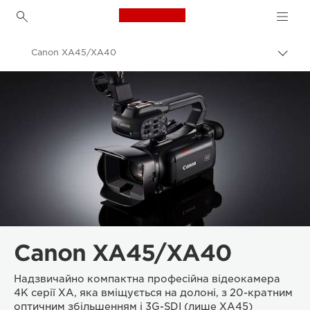
Canon Logo, back to h
Canon XA45/XA40
Пере
Brea
Canon
Любительські та професійні відеокамери
Canon XA45/XA40
Надзвичайно компактна професійна відеокамера
4K серії XA, яка вміщується на долоні, з 20-кратним
оптичним збільшенням і 3G-SDI (лише XA45)