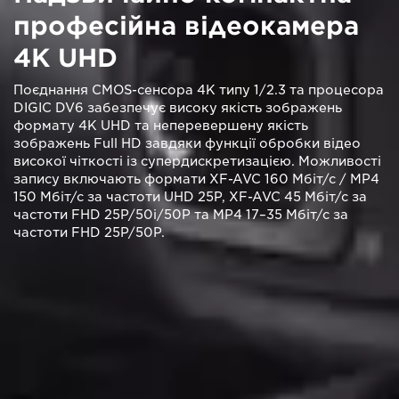
професійна відеокамера
4K UHD
Поєднання CMOS-сенсора 4K типу 1/2.3 та процесора
DIGIC DV6 забезпечує високу якість зображень
формату 4K UHD та неперевершену якість
зображень Full HD завдяки функції обробки відео
високої чіткості із супердискретизацією. Можливості
запису включають формати XF-AVC 160 Мбіт/с / MP4
150 Мбіт/с за частоти UHD 25P, XF-AVC 45 Мбіт/с за
частоти FHD 25P/50i/50P та MP4 17–35 Мбіт/с за
частоти FHD 25P/50P.