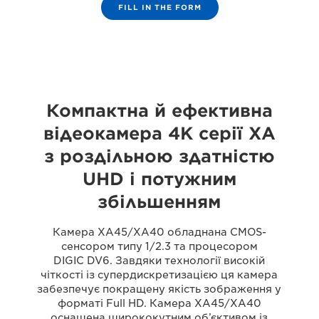
FILL IN THE FORM
Компактна й ефективна
відеокамера 4K серії XA
з роздільною здатністю
UHD і потужним
збільшенням
Камера XA45/XA40 обладнана CMOS-
сенсором типу 1/2.3 та процесором
DIGIC DV6. Завдяки технології високій
чіткості із супердискретизацією ця камера
забезпечує покращену якість зображення у
форматі Full HD. Камера XA45/XA40
оснащена ширококутним об’єктивом із