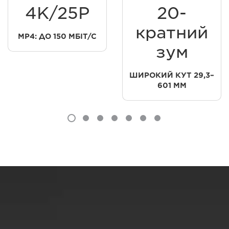
4K/25P
20-
кратний
MP4: ДО 150 МБІТ/С
зум
ШИРОКИЙ КУТ 29,3–
601 ММ