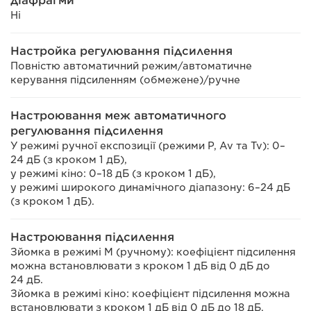
діафрагми
Ні
Настройка регулювання підсилення
Повністю автоматичний режим/автоматичне
керування підсиленням (обмежене)/ручне
Настроювання меж автоматичного
регулювання підсилення
У режимі ручної експозиції (режими P, Av та Tv): 0–
24 дБ (з кроком 1 дБ),
у режимі кіно: 0–18 дБ (з кроком 1 дБ),
у режимі широкого динамічного діапазону: 6–24 дБ
(з кроком 1 дБ).
Настроювання підсилення
Зйомка в режимі M (ручному): коефіцієнт підсилення
можна встановлювати з кроком 1 дБ від 0 дБ до
24 дБ.
Зйомка в режимі кіно: коефіцієнт підсилення можна
встановлювати з кроком 1 дБ від 0 дБ до 18 дБ.