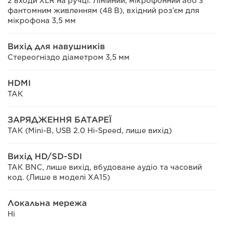
2 входи XLR на ручці. Лінійний, мікрофонний або з
фантомним живленням (48 В), вхідний роз’єм для
мікрофона 3,5 мм
Вихід для навушників
Стереогніздо діаметром 3,5 мм
HDMI
ТАК
ЗАРЯДЖЕННЯ БАТАРЕЇ
ТАК (Mini-B, USB 2.0 Hi-Speed, лише вихід)
Вихід HD/SD-SDI
ТАК BNC, лише вихід, вбудоване аудіо та часовий
код. (Лише в моделі XA15)
Локальна мережа
Ні