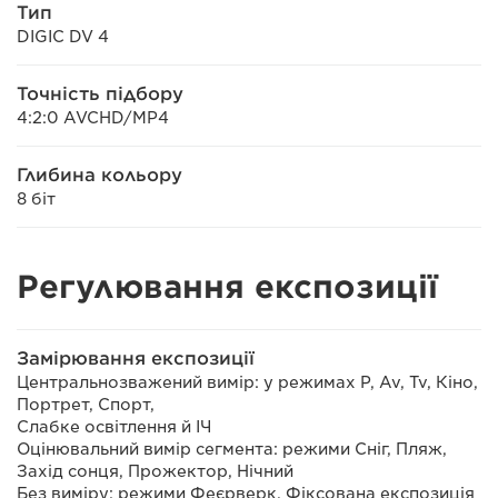
Тип
DIGIC DV 4
Точність підбору
4:2:0 AVCHD/MP4
Глибина кольору
8 біт
Регулювання експозиції
Замірювання експозиції
Центральнозважений вимір: у режимах P, Av, Tv, Кіно,
Портрет, Спорт,
Слабке освітлення й ІЧ
Оцінювальний вимір сегмента: режими Сніг, Пляж,
Захід сонця, Прожектор, Нічний
Без виміру: режими Феєрверк, Фіксована експозиція