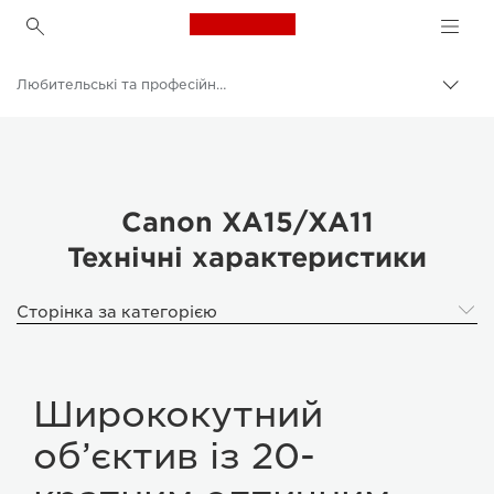
Canon Logo, back to h
Любительські та професійні відеокамери
Пере
Brea
Canon
Canon XA15/XA11
Технічні характеристики
Сторінка за категорією
Ширококутний
об’єктив із 20-