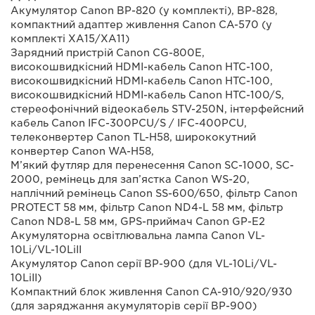
Акумулятор Canon BP-820 (у комплекті), BP-828,
компактний адаптер живлення Canon CA-570 (у
комплекті XA15/XA11)
Зарядний пристрій Canon CG-800E,
високошвидкісний HDMI-кабель Canon HTC-100,
високошвидкісний HDMI-кабель Canon HTC-100,
високошвидкісний HDMI-кабель Canon HTC-100/S,
стереофонічний відеокабель STV-250N, інтерфейсний
кабель Canon IFC-300PCU/S / IFC-400PCU,
телеконвертер Canon TL-H58, ширококутний
конвертер Canon WA-H58,
М’який футляр для перенесення Canon SC-1000, SC-
2000, ремінець для зап’ястка Canon WS-20,
наплічний ремінець Canon SS-600/650, фільтр Canon
PROTECT 58 мм, фільтр Canon ND4-L 58 мм, фільтр
Canon ND8-L 58 мм, GPS-приймач Canon GP-E2
Акумуляторна освітлювальна лампа Canon VL-
10Li/VL-10LiII
Акумулятор Canon серії BP-900 (для VL-10Li/VL-
10LiII)
Компактний блок живлення Canon CA-910/920/930
(для заряджання акумуляторів серії BP-900)