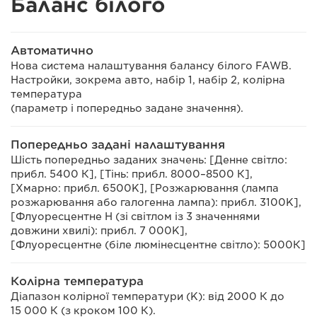
Баланс білого
Автоматично
Нова система налаштування балансу білого FAWB.
Настройки, зокрема авто, набір 1, набір 2, колірна
температура
(параметр і попередньо задане значення).
Попередньо задані налаштування
Шість попередньо заданих значень: [Денне світло:
прибл. 5400 К], [Тінь: прибл. 8000–8500 К],
[Хмарно: прибл. 6500K], [Розжарювання (лампа
розжарювання або галогенна лампа): прибл. 3100K],
[Флуоресцентне H (зі світлом із 3 значеннями
довжини хвилі): прибл. 7 000K],
[Флуоресцентне (біле люмінесцентне світло): 5000К]
Колірна температура
Діапазон колірної температури (K): від 2000 К до
15 000 К (з кроком 100 К).