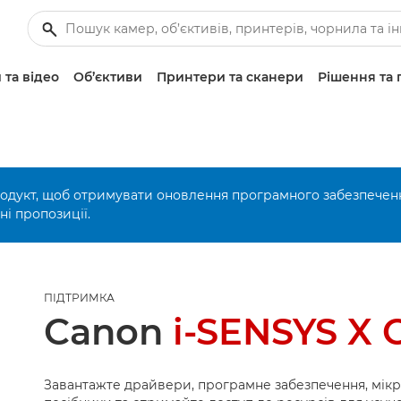
 та відео
Об’єктиви
Принтери та сканери
Рішення та 
родукт, щоб отримувати оновлення програмного забезпечен
і пропозиції.
ПІДТРИМКА
Canon
i-SENSYS X 
Завантажте драйвери, програмне забезпечення, мік