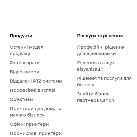
Продукти
Послуги та рішення
Останні моделі
Професійні рішення
продукції
для відеозйомки
Фотоапарати
Рішення в галузі
візуалізації
Відеокамери
Рішення та послуги для
Віддалені PTZ-системи
бізнесу
Професійні дисплеї
Знайти бізнес-
Об’єктиви
партнера Canon
Принтери для дому та
малого бізнесу
Офісні принтери
Промислові принтери