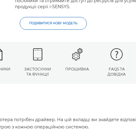
посібники та отримайте доступ до ресурсів для усу
продукції серії i-SENSYS.
ПОДИВИТИСЯ НОВУ МОДЕЛЬ
НИКИ
ЗАСТОСУНКИ
ПРОШИВКА
FAQS ТА
ТА ФУНКЦІЇ
ДОВІДКА
ютера потрібен драйвер. На цій вкладці ви знайдете відпов
истрою з кожною операційною системою.