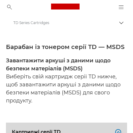
Canon Logo, back to ho
TD Series Cartridges
Пере
Canon
Material safety data sheets
Барабан із тонером серії TD — MSDS
Завантажити аркуші з даними щодо
безпеки матеріалів (MSDS)
Виберіть свій картридж серії TD нижче,
щоб завантажити аркуші з даними щодо
безпеки матеріалів (MSDS) для свого
продукту.
Картриджі серії TD
