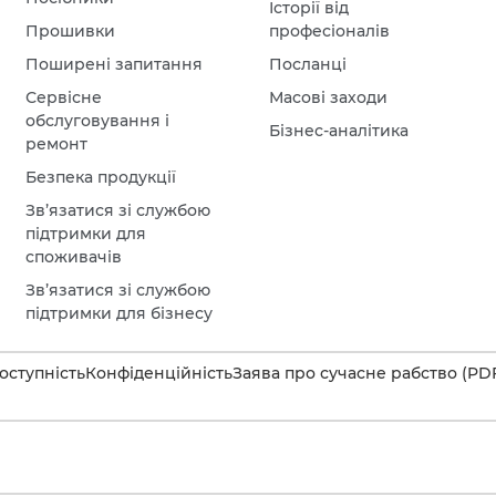
Історії від
Прошивки
професіоналів
Поширені запитання
Посланці
Сервісне
Масові заходи
обслуговування і
Бізнес-аналітика
ремонт
Безпека продукції
Зв’язатися зі службою
підтримки для
споживачів
Зв’язатися зі службою
підтримки для бізнесу
оступність
Конфіденційність
Заява про сучасне рабство (PD