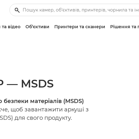
 та відео
Об’єктиви
Принтери та сканери
Рішення та 
GP — MSDS
 безпеки матеріалів (MSDS)
жче, щоб завантажити аркуші з
DS) для свого продукту.