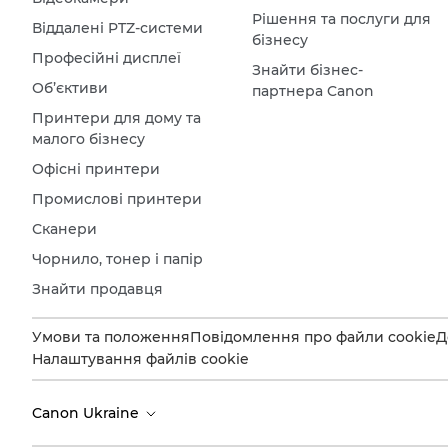
Рішення та послуги для
Віддалені PTZ-системи
бізнесу
Професійні дисплеї
Знайти бізнес-
Об’єктиви
партнера Canon
Принтери для дому та
малого бізнесу
Офісні принтери
Промислові принтери
Сканери
Чорнило, тонер і папір
Знайти продавця
Умови та положення
Повідомлення про файли cookie
Д
Налаштування файлів cookie
Canon Ukraine