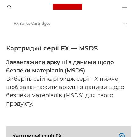
Canon Logo, back to ho
FX Series Cartridges
Пере
Canon
Material safety data sheets
Картриджі серії FX — MSDS
Завантажити аркуші з даними щодо
безпеки матеріалів (MSDS)
Виберіть свій картридж серії FX нижче,
щоб завантажити аркуші з даними щодо
безпеки матеріалів (MSDS) для свого
продукту.
Картриджі серії FX
