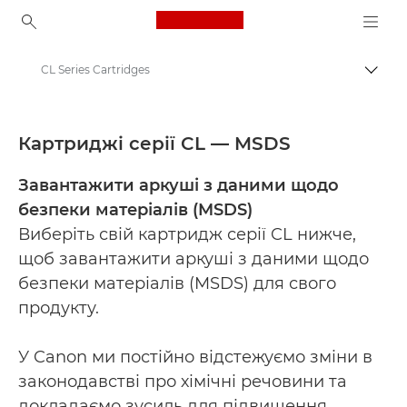
Canon Logo, back to ho
CL Series Cartridges
Пере
Canon
Material safety data sheets
Картриджі серії CL — MSDS
Завантажити аркуші з даними щодо
безпеки матеріалів (MSDS)
Виберіть свій картридж серії CL нижче,
щоб завантажити аркуші з даними щодо
безпеки матеріалів (MSDS) для свого
продукту.
У Canon ми постійно відстежуємо зміни в
законодавстві про хімічні речовини та
докладаємо зусиль для підвищення