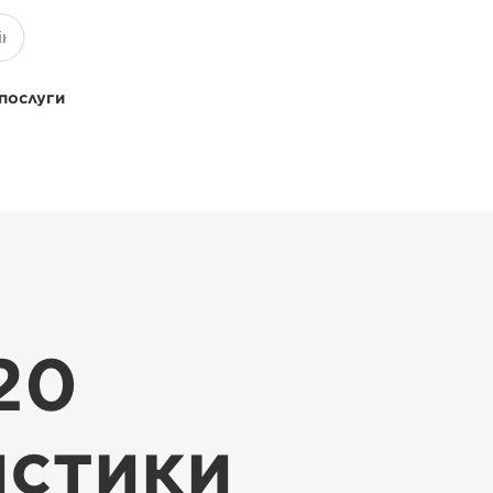
 послуги
20
истики