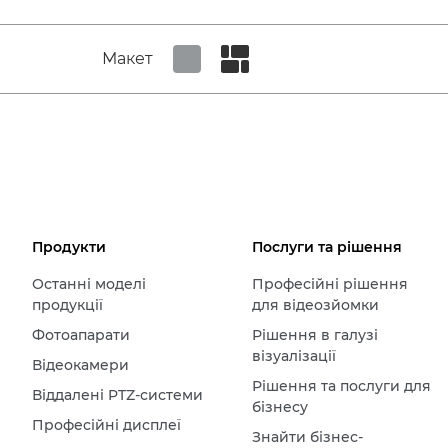
Макет
Set tiled view
Set masonry view
Продукти
Послуги та рішення
Останні моделі
Професійні рішення
продукції
для відеозйомки
Фотоапарати
Рішення в галузі
візуалізації
Відеокамери
Рішення та послуги для
Віддалені PTZ-системи
бізнесу
Професійні дисплеї
Знайти бізнес-