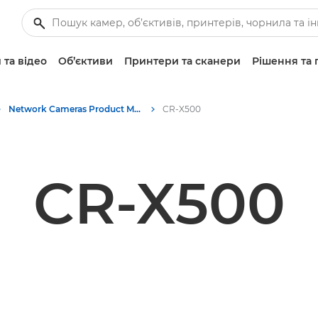
 та відео
Об’єктиви
Принтери та сканери
Рішення та 
Network Cameras Product Media - Canon Press Centre
CR-X500
CR-X500