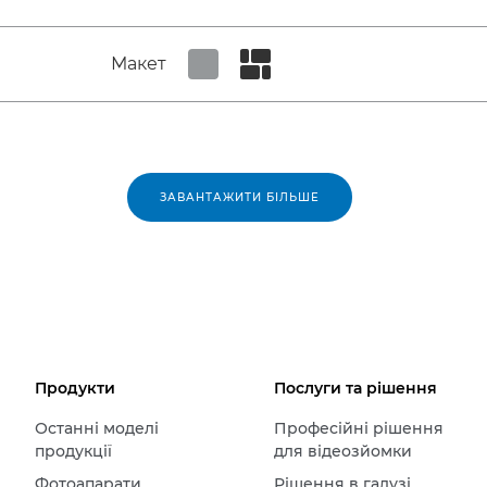
Макет
Set tiled view
Set masonry view
ЗАВАНТАЖИТИ БІЛЬШЕ
Продукти
Послуги та рішення
Останні моделі
Професійні рішення
продукції
для відеозйомки
Фотоапарати
Рішення в галузі