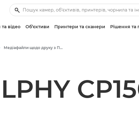
 та відео
Об’єктиви
Принтери та сканери
Рішення та 
Медіафайли щодо друку з ПК — прес-центр Canon
LPHY CP1