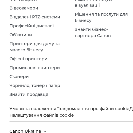
візуалізації
Відеокамери
Рішення та послуги для
Віддалені PTZ-системи
бізнесу
Професійні дисплеї
Знайти бізнес-
Об’єктиви
партнера Canon
Принтери для дому та
малого бізнесу
Офісні принтери
Промислові принтери
Сканери
Чорнило, тонер і папір
Знайти продавця
Умови та положення
Повідомлення про файли cookie
Д
Налаштування файлів cookie
Canon Ukraine