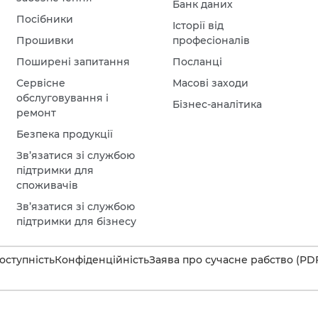
Банк даних
Посібники
Історії від
Прошивки
професіоналів
Поширені запитання
Посланці
Сервісне
Масові заходи
обслуговування і
Бізнес-аналітика
ремонт
Безпека продукції
Зв’язатися зі службою
підтримки для
споживачів
Зв’язатися зі службою
підтримки для бізнесу
оступність
Конфіденційність
Заява про сучасне рабство (PD