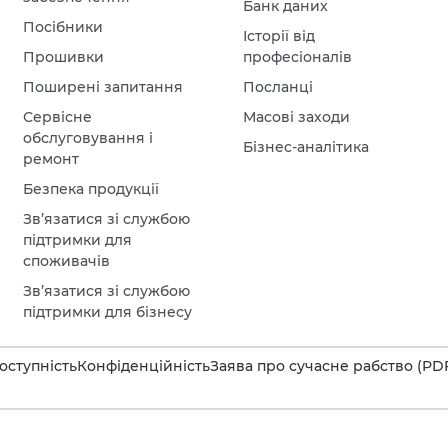
Банк даних
Посібники
Історії від
Прошивки
професіоналів
Поширені запитання
Посланці
Сервісне
Масові заходи
обслуговування і
Бізнес-аналітика
ремонт
Безпека продукції
Зв’язатися зі службою
підтримки для
споживачів
Зв’язатися зі службою
підтримки для бізнесу
оступність
Конфіденційність
Заява про сучасне рабство (PD