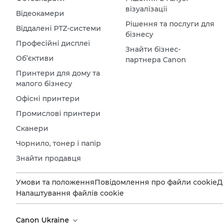
візуалізації
Відеокамери
Рішення та послуги для
Віддалені PTZ-системи
бізнесу
Професійні дисплеї
Знайти бізнес-
Об’єктиви
партнера Canon
Принтери для дому та
малого бізнесу
Офісні принтери
Промислові принтери
Сканери
Чорнило, тонер і папір
Знайти продавця
Умови та положення
Повідомлення про файли cookie
Д
Налаштування файлів cookie
Canon Ukraine