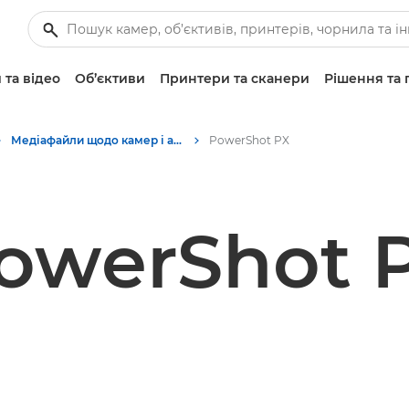
 та відео
Об’єктиви
Принтери та сканери
Рішення та 
Медіафайли щодо камер і аксесуарів — прес-центр Canon
PowerShot PX
owerShot 