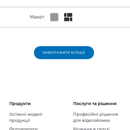
Макет
Set tiled view
Set masonry view
ЗАВАНТАЖИТИ БІЛЬШЕ
Продукти
Послуги та рішення
Останні моделі
Професійні рішення
продукції
для відеозйомки
Фотоапарати
Рішення в галузі